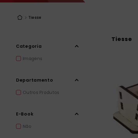
bíblia ave mar
10
º
Tiesse
Tiesse
Categoria
Imagens
Departamento
Outros Produtos
E-Book
Não