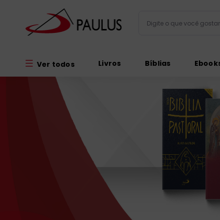
Digite o que você gos
Termos mais busc
Livros
Bíblias
Ebook
Ver todos
bíblia
1
º
liturgia
2
º
são miguel
3
º
terço
4
º
bíblia jerusal
5
º
imagens
6
º
patristica
7
º
biblia pastoral
8
º
catequese
9
º