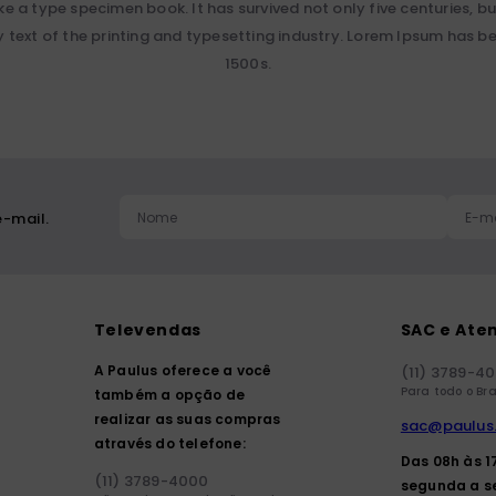
e a type specimen book. It has survived not only five centuries, bu
text of the printing and typesetting industry. Lorem Ipsum has be
1500s.
-mail.
Televendas
SAC e Ate
A Paulus oferece a você
(11) 3789-4
Para todo o Bra
também a opção de
realizar as suas compras
sac@paulus
através do telefone:
Das 08h às 1
(11) 3789-4000
segunda a s