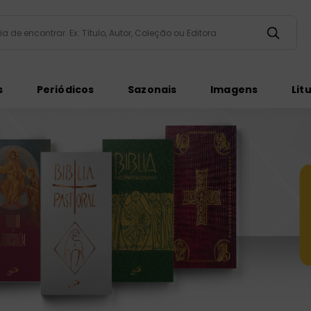
taria de encontrar. Ex: Título, Autor, Coleção ou Editora
ados
s
Periódicos
Sazonais
Imagens
Lit
ém