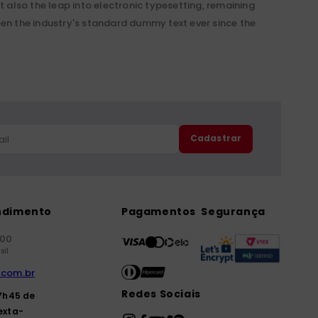
t also the leap into electronic typesetting, remaining
en the industry's standard dummy text ever since the
Cadastrar
ndimento
Pagamentos
Segurança
000
sil
.com.br
Redes Sociais
7h45 de
exta-