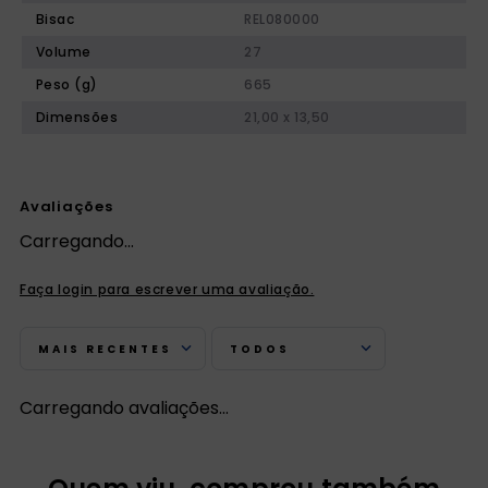
Bisac
REL080000
Volume
27
Peso (g)
665
Dimensões
21,00 x 13,50
Avaliações
Carregando…
Faça login para escrever uma avaliação.
MAIS RECENTES
TODOS
Carregando avaliações…