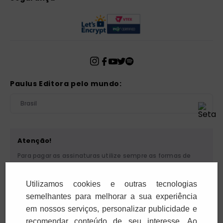
Paulus Editora pelo mundo:
Brasil
Atenção!
Para pagar as assinaturas utilize sempre as formas de
pagamento disponibilizadas pela PAULUS. Nunca efetue
depósito ou transferência bancária em nome de terceiros
Utilizamos cookies e outras tecnologias
ou de pessoa física. Se você receber algum tipo de
cobrança suspeita, entre em contato conosco pelo
semelhantes para melhorar a sua experiência
telefone (11) 5087-3600 ou pelo e-mail
em nossos serviços, personalizar publicidade e
cobranca@paulus.com.br
.
recomendar conteúdo de seu interesse. Ao