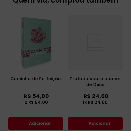
Quem viu, comprou também
Caminho de Perfeição
Tratado sobre o amor
de Deus
R$
54
,
00
R$
24
,
00
1
x
R$
54
,
00
1
x
R$
24
,
00
Adicionar
Adicionar