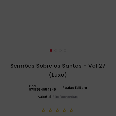
catequese
9
º
bíblia ave maria
10
º
Sermões Sobre os Santos - Vol 27
(Luxo)
Cod:
Paulus Editora
9788534954945
Autor(a):
São Boaventura
☆
☆
☆
☆
☆