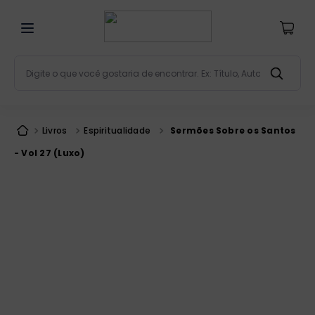
Digite o que você gostaria de encontrar. Ex: Título, Aut
Termos mais buscados
bíblia
1
º
Livros
Espiritualidade
Sermões Sobre os Santos
liturgia
2
º
- Vol 27 (Luxo)
são miguel
3
º
terço
4
º
bíblia jerusalém
5
º
imagens
6
º
biblia pastoral
7
º
patristica
8
º