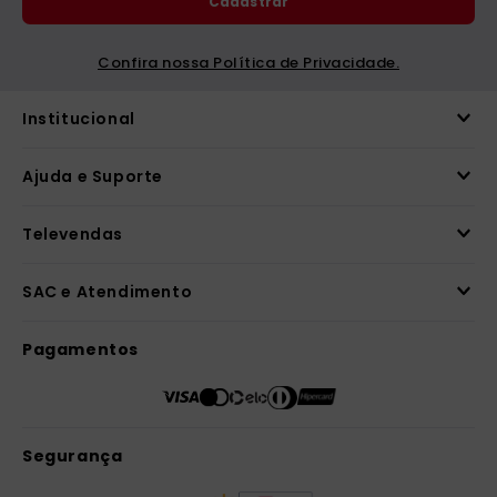
Cadastrar
catequese
9
º
bíblia ave maria
10
º
Confira nossa Política de Privacidade.
Institucional
Ajuda e Suporte
Televendas
SAC e Atendimento
Pagamentos
Segurança