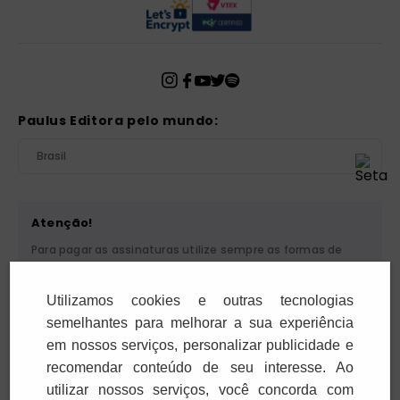
Paulus Editora pelo mundo:
Brasil
Atenção!
Para pagar as assinaturas utilize sempre as formas de
pagamento disponibilizadas pela PAULUS. Nunca efetue
depósito ou transferência bancária em nome de terceiros
Utilizamos cookies e outras tecnologias
ou de pessoa física. Se você receber algum tipo de
cobrança suspeita, entre em contato conosco pelo
semelhantes para melhorar a sua experiência
telefone (11) 5087-3600 ou pelo e-mail
em nossos serviços, personalizar publicidade e
cobranca@paulus.com.br
.
recomendar conteúdo de seu interesse. Ao
utilizar nossos serviços, você concorda com