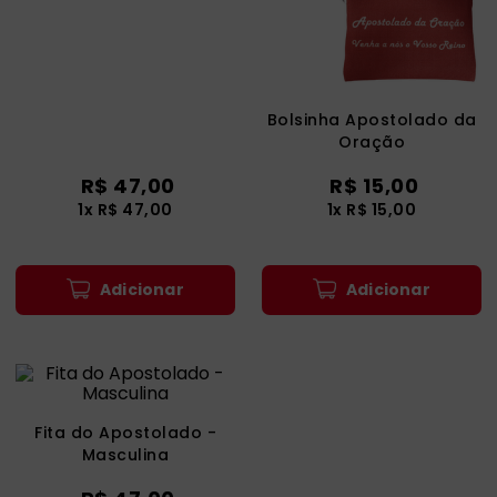
catequese
9
º
bíblia ave maria
10
º
Bolsinha Apostolado da
Oração
R$
47
,
00
R$
15
,
00
1
x
R$
47
,
00
1
x
R$
15
,
00
Adicionar
Adicionar
Fita do Apostolado -
Masculina