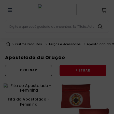
Digite o que você gostaria de encontrar. Ex: Título, Aut
Termos mais buscados
Outros Produtos
Terços e Acessórios
Apostolado da 
bíblia
1
º
liturgia
2
º
Apostolado da Oração
são miguel
3
º
FILTRAR
terço
4
º
bíblia jerusalém
5
º
imagens
6
º
patristica
7
º
Fita do Apostolado -
Feminina
biblia pastoral
8
º