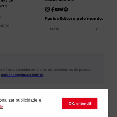
7h45 de
exta-
.
Paulus Editora pelo mundo:
-4000
Brasil
nsferência bancária em nome de terceiros ou de pessoa
l
cobranca@paulus.com.br
.
 Mariana - São Paulo/SP
onalizar publicidade e
OK, entendi!
de
.