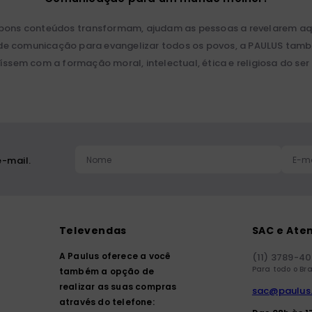
 bons conteúdos transformam, ajudam as pessoas a revelarem aqu
ios de comunicação para evangelizar todos os povos, a PAULUS ta
íssem com a formação moral, intelectual, ética e religiosa do se
-mail.
Televendas
SAC e Ate
A Paulus oferece a você
(11) 3789-4
Para todo o Bra
também a opção de
realizar as suas compras
sac@paulus
através do telefone: