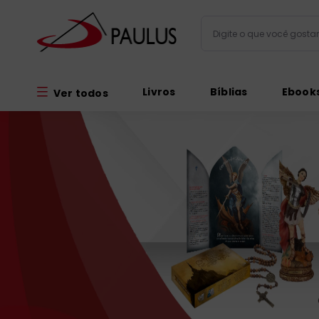
Digite o que você gos
Termos mais busc
Livros
Bíblias
Ebook
Ver todos
bíblia
1
º
liturgia
2
º
são miguel
3
º
terço
4
º
imagens
5
º
bíblia jerusal
6
º
biblia pastoral
7
º
patristica
8
º
catequese
9
º