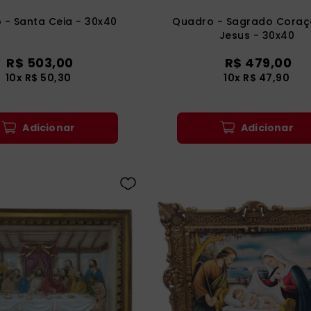
 - Santa Ceia - 30x40
Quadro - Sagrado Coraç
Jesus - 30x40
R$
503
,
00
R$
479
,
00
10
x
R$
50
,
30
10
x
R$
47
,
90
Adicionar
Adicionar