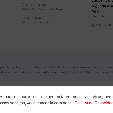
Das 08h às 1
(11) 3789-4000
segunda a s
São Paulo e Grande São Paulo
feira.*
*Exceto feriados
0800 016 40 11
Demais localidades
(11) 3789
agamento disponibilizadas pela PAULUS. Nunca efetue depósito ou tra
 entre em contato conosco pelo telefone (11) 3789-4000 ou pelo e-mai
aulo. CNPJ: 61.287.546/0012-12. Rua Francisco Cruz, 229 - 04117-091. Vila
es para melhorar a sua experiência em nossos serviços, pers
nossos serviços, você concorda com nossa
Polí­tica de Privacida