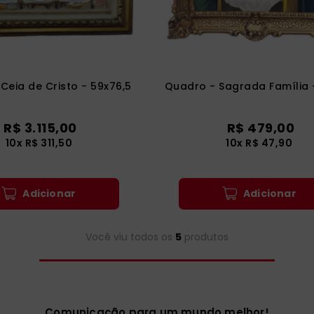
Ceia de Cristo - 59x76,5
Quadro - Sagrada Família 
R$
3
.
115
,
00
R$
479
,
00
10
x
R$
311
,
50
10
x
R$
47
,
90
Adicionar
Adicionar
Você viu todos os
5
produtos
Comunicação para um mundo melhor!