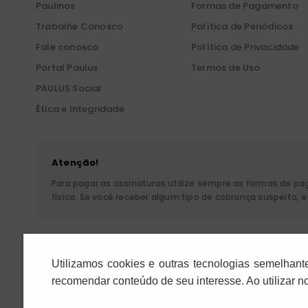
Paulinos
Formas de Pagamento
Trabalhe Conosco
Política de Periódicos
Fale conosco
Política de Privacidade
Portal Paulus
Termos de Uso
PAULUS Social
Ética e Integridade
Atenção!
Para pagar as assinaturas utilize sempre as formas de p
física. Se você receber algum tipo de cobrança suspeita,
Pia Sociedade de São P
Utilizamos cookies e outras tecnologias semelhant
recomendar conteúdo de seu interesse. Ao utilizar 