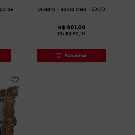
ão de
Quadro - Santa Ceia - 50x70
R$
901
,
00
10
x
R$
90
,
10
Adicionar