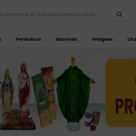
taria de encontrar. Ex: Título, Autor, Coleção ou Editora
ados
s
Periódicos
Sazonais
Imagens
Lit
ém