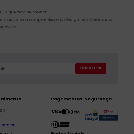
ilo que têm de melhor.
mbém assumiu o compromisso de divulgar conteúdos que
r humano.
Cadastrar
ndimento
Pagamentos
Segurança
000
sil
.com.br
Redes Sociais