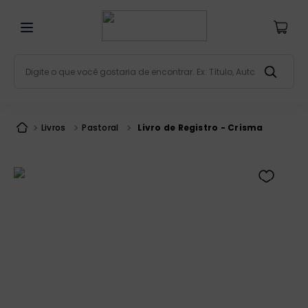
Digite o que você gostaria de encontrar. Ex: Título, Aut
Termos mais buscados
bíblia
1
º
Livros
Pastoral
Livro de Registro - Crisma
liturgia
2
º
são miguel
3
º
terço
4
º
bíblia jerusalém
5
º
imagens
6
º
biblia pastoral
7
º
patristica
8
º