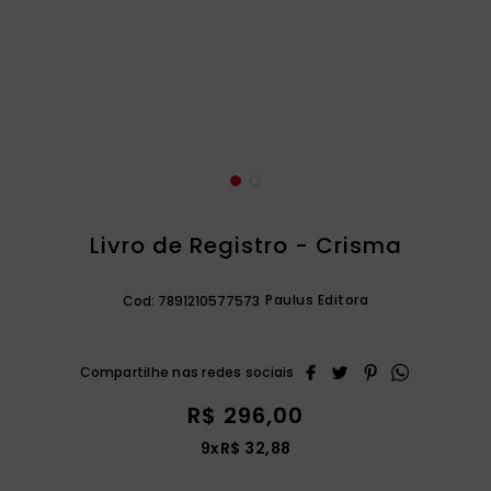
catequese
9
º
bíblia ave maria
10
º
Livro de Registro - Crisma
Paulus Editora
Cod:
7891210577573
R$
296
,
00
9
x
R$
32
,
88