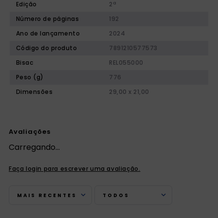
Edição
2ª
Número de páginas
192
Ano de lançamento
2024
Código do produto
7891210577573
Bisac
REL055000
Peso (g)
776
Dimensões
29,00 x 21,00
Avaliações
Carregando…
Faça login para escrever uma avaliação.
MAIS RECENTES
TODOS