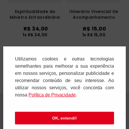
Espiritualidade do
Itinerário Vivencial De
Ministro Extraordinário
Acompanhamento
da Sagrada Comunhão
Personalizado Para O
R$
34
,
00
R$
15
,
00
Sacramento Do
Matrimônio
1
x
R$
34
,
00
1
x
R$
15
,
00
Adicionar
Adicionar
Utilizamos cookies e outras tecnologias
semelhantes para melhorar a sua experiência
em nossos serviços, personalizar publicidade e
recomendar conteúdo de seu interesse. Ao
utilizar nossos serviços, você concorda com
nossa
Polí­tica de Privacidade
.
Receba novidades
Preencha seus dados e receba novidades em
OK, entendi!
seu e-mail.