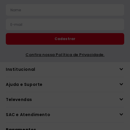
catequese
9
º
bíblia ave maria
10
º
Cadastrar
Confira nossa Política de Privacidade.
Institucional
Ajuda e Suporte
Televendas
SAC e Atendimento
Pagamentos