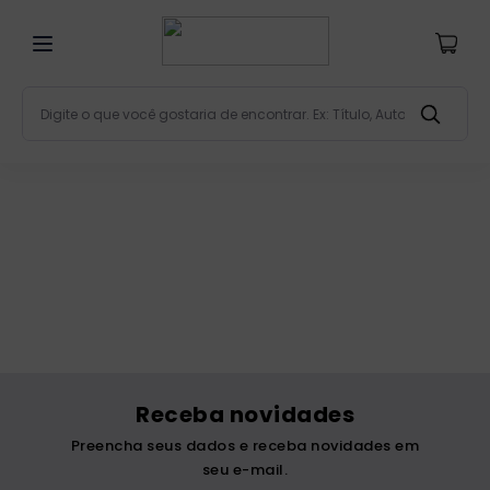
Digite o que você gostaria de encontrar. Ex: Título, Aut
Termos mais buscados
bíblia
1
º
liturgia
2
º
são miguel
3
º
terço
4
º
bíblia jerusalém
5
º
imagens
6
º
Receba novidades
patristica
7
º
Preencha seus dados e receba novidades em
biblia pastoral
8
º
seu e-mail.