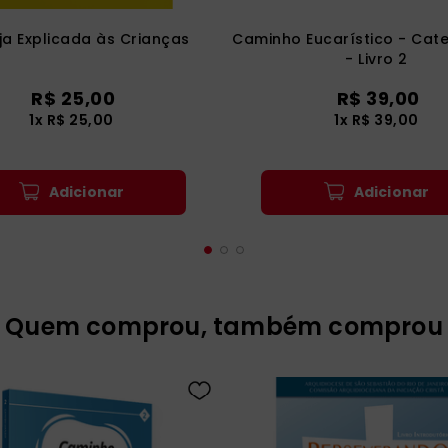
eja Explicada às Crianças
Caminho Eucarístico - Cat
- Livro 2
R$
25
,
00
R$
39
,
00
1
x
R$
25
,
00
1
x
R$
39
,
00
Adicionar
Adicionar
Quem comprou, também comprou