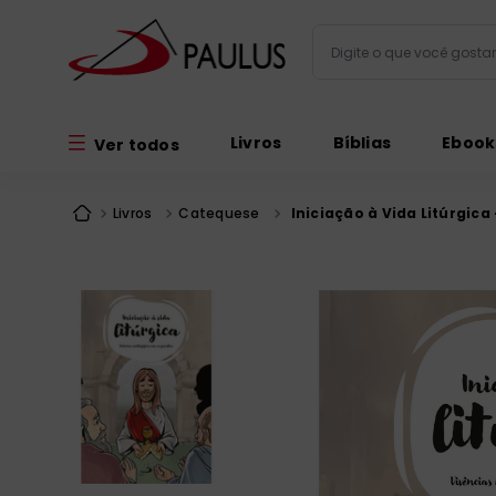
Digite o que você gos
Termos mais busc
Livros
Bíblias
Ebook
Ver todos
bíblia
1
º
liturgia
2
º
Livros
Catequese
Iniciação à Vida Litúrgic
são miguel
3
º
terço
4
º
bíblia jerusal
5
º
imagens
6
º
patristica
7
º
biblia pastoral
8
º
catequese
9
º