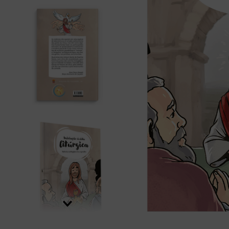
bíblia ave mar
10
º