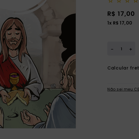
☆
☆
☆
☆
ia
R$
17
,
00
1
x
R$
17
,
00
＋
－
Não sei meu C