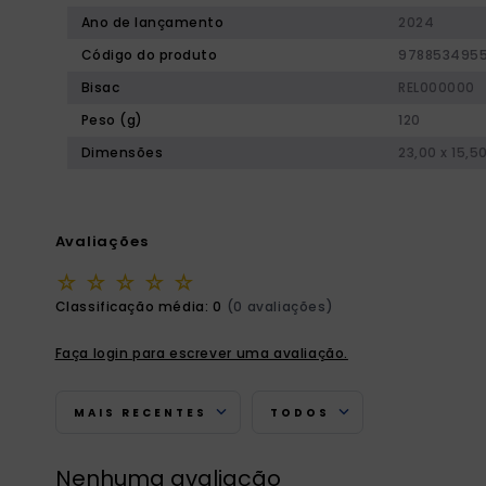
Ano de lançamento
2024
Código do produto
978853495
Bisac
REL000000
Peso (g)
120
Dimensões
23,00 x 15,5
Avaliações
☆
☆
☆
☆
☆
Classificação média: 0
(0 avaliações)
Faça login para escrever uma avaliação.
MAIS RECENTES
TODOS
Nenhuma avaliação