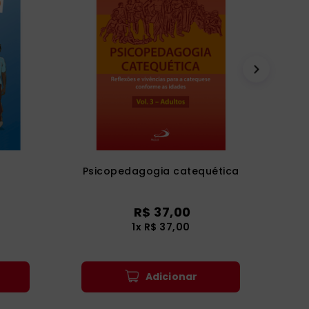
Psicopedagogia catequética
R$
37
,
00
1
x
R$
37
,
00
Adicionar