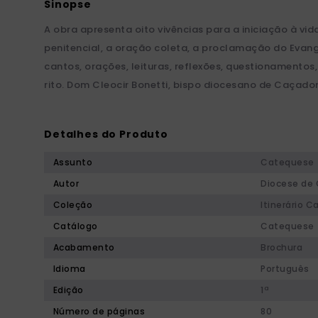
A obra apresenta oito vivências para a iniciação à vid
penitencial, a oração coleta, a proclamação do Evan
cantos, orações, leituras, reflexões, questionamentos
rito. Dom Cleocir Bonetti, bispo diocesano de Caçador
Detalhes do Produto
Assunto
Catequese
Autor
Diocese de
Coleção
Itinerário 
Catálogo
Catequese
Acabamento
Brochura
Idioma
Português
Edição
1ª
Número de páginas
80