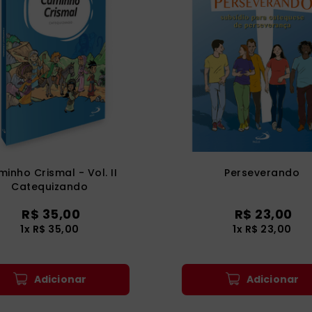
inho Crismal - Vol. II
Perseverando
Catequizando
R$
35
,
00
R$
23
,
00
1
x
R$
35
,
00
1
x
R$
23
,
00
Adicionar
Adicionar