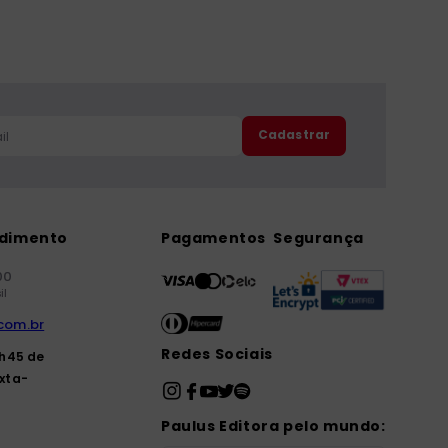
Cadastrar
ndimento
Pagamentos
Segurança
00
il
com.br
Redes Sociais
7h45 de
xta-
Paulus Editora pelo mundo: