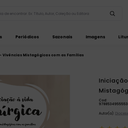
taria de encontrar. Ex: Título, Autor, Coleção ou Editora
ados
s
Periódicos
Sazonais
Imagens
Litu
a - Vivências Mistagógicas com as Famílias
Iniciação
ém
Mistagóg
Cod:
9788534955553
Autor(a):
Dioces