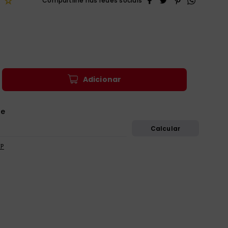
☆
Adicionar
EP