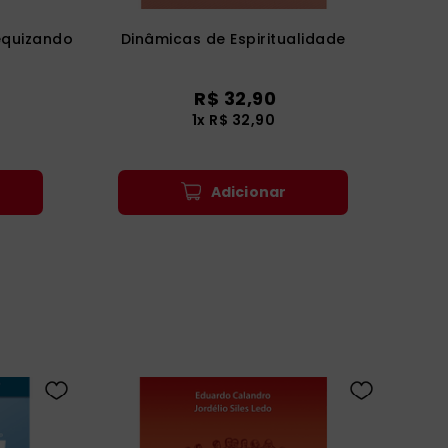
equizando
Dinâmicas de Espiritualidade
R$
32
,
90
1
x
R$
32
,
90
Adicionar