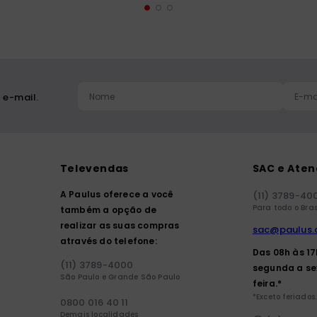
 e-mail.
Televendas
SAC e Ate
A Paulus oferece a você
(11) 3789-40
Para todo o Bras
também a opção de
realizar as suas compras
sac@paulus.
através do telefone:
Das 08h às 1
(11) 3789-4000
segunda a se
São Paulo e Grande São Paulo
feira.*
*Exceto feriados.
0800 016 40 11
Demais localidades