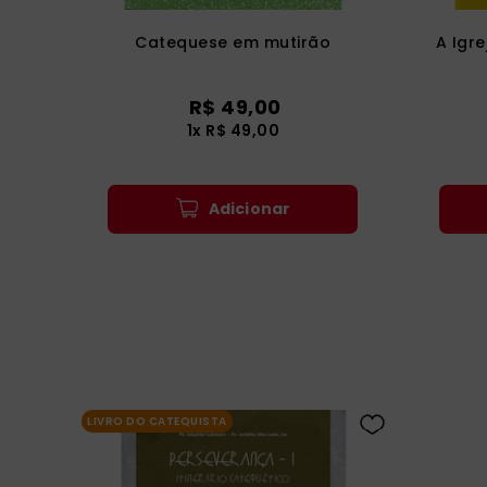
Catequese em mutirão
A Igr
R$
49
,
00
1
x
R$
49
,
00
Adicionar
LIVRO DO CATEQUISTA