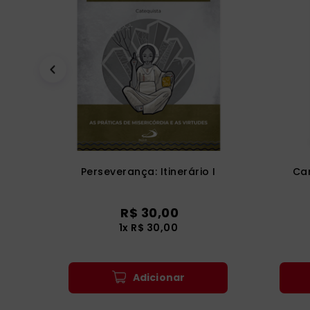
Perseverança: Itinerário I
Cam
R$
30
,
00
1
x
R$
30
,
00
Adicionar