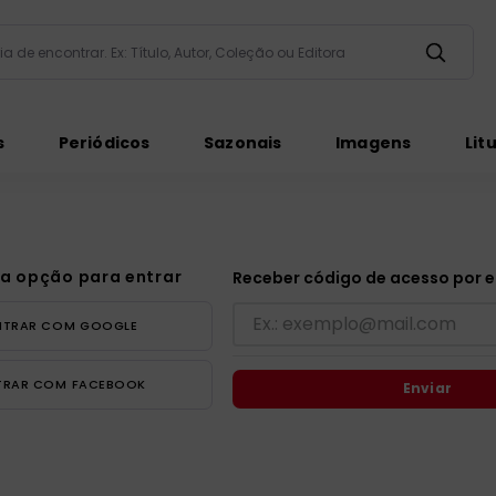
taria de encontrar. Ex: Título, Autor, Coleção ou Editora
ados
s
Periódicos
Sazonais
Imagens
Lit
a opção para entrar
Receber código de acesso por e
ém
NTRAR COM
GOOGLE
TRAR COM
FACEBOOK
Enviar