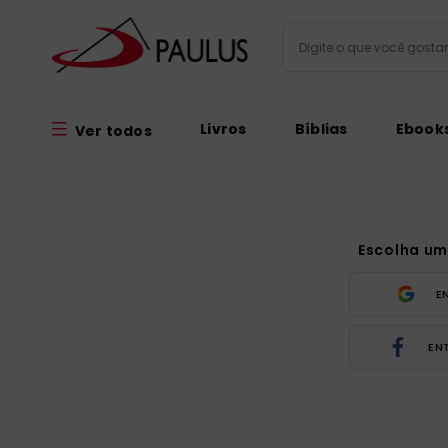
Digite o que você gos
Termos mais busc
Livros
Bíblias
Ebook
Ver todos
bíblia
1
º
liturgia
2
º
são miguel
3
º
terço
Escolha um
4
º
bíblia jerusal
5
º
E
imagens
6
º
EN
biblia pastoral
7
º
patristica
8
º
catequese
9
º