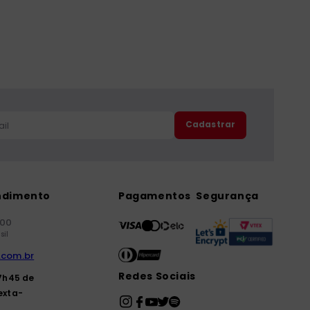
Cadastrar
ndimento
Pagamentos
Segurança
000
sil
.com.br
Redes Sociais
7h45 de
exta-