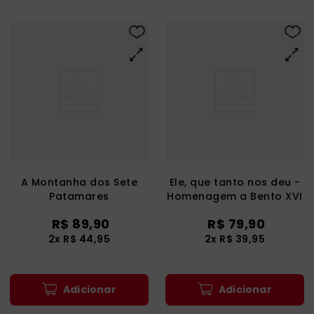
A Montanha dos Sete
Ele, que tanto nos deu -
Patamares
Homenagem a Bento XVI
R$
89
,
90
R$
79
,
90
2
x
R$
44
,
95
2
x
R$
39
,
95
Adicionar
Adicionar