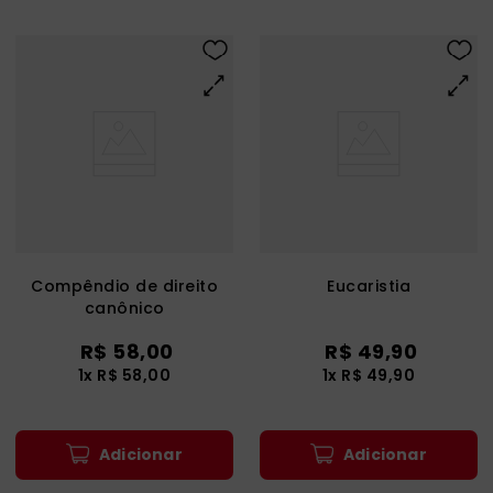
Compêndio de direito
Eucaristia
canônico
R$
58
,
00
R$
49
,
90
1
x
R$
58
,
00
1
x
R$
49
,
90
Adicionar
Adicionar