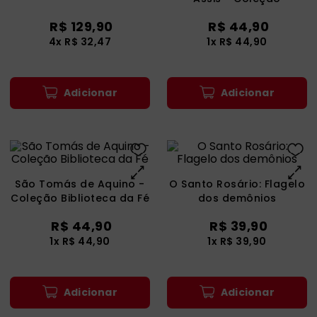
catequese
9
º
Biblioteca Da Fé
R$
129
,
90
R$
44
,
90
bíblia ave maria
10
º
4
x
R$
32
,
47
1
x
R$
44
,
90
Adicionar
Adicionar
São Tomás de Aquino -
O Santo Rosário: Flagelo
Coleção Biblioteca da Fé
dos demônios
R$
44
,
90
R$
39
,
90
1
x
R$
44
,
90
1
x
R$
39
,
90
Adicionar
Adicionar