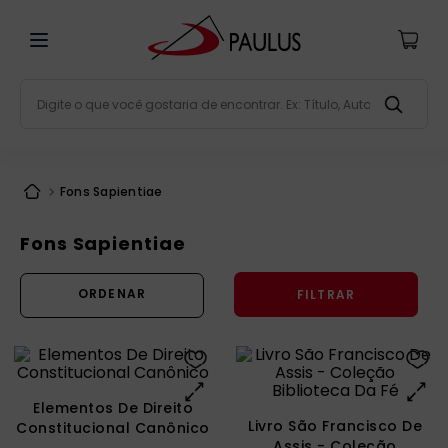
Digite o que você gostaria de encontrar. Ex: Título, Aut
Termos mais buscados
bíblia
1
º
Fons Sapientiae
liturgia
2
º
Fons Sapientiae
são miguel
3
º
terço
4
º
FILTRAR
bíblia jerusalém
5
º
imagens
6
º
patristica
7
º
Elementos De Direito
biblia pastoral
8
º
Livro São Francisco De
Constitucional Canônico
Assis - Coleção