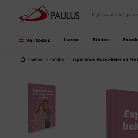
Digite o que você gos
Termos mais busc
Livros
Bíblias
Ebook
Ver todos
bíblia
1
º
liturgia
2
º
Livros
Família
Esperando Nosso Bebê na Pre
são miguel
3
º
terço
4
º
imagens
5
º
bíblia jerusal
6
º
biblia pastoral
7
º
patristica
8
º
catequese
9
º