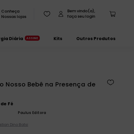
Conheça
Nossas lojas
rgia Diária
Kits
Outros Produtos
o Nosso Bebê na Presença de
de Fé
Paulus Editora
istian Dino Batsi