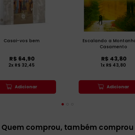
Casai-vos bem
Escalando a Montanh
Casamento
R$
64
,
90
R$
43
,
80
2
x
R$
32
,
45
1
x
R$
43
,
80
Adicionar
Adicionar
Quem comprou, também comprou