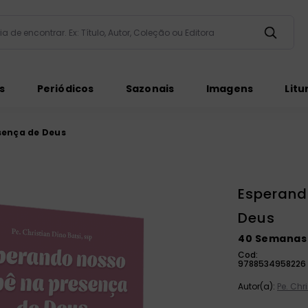
taria de encontrar. Ex: Título, Autor, Coleção ou Editora
ados
s
Periódicos
Sazonais
Imagens
Litu
sença de Deus
Esperand
Deus
ém
40 Semanas 
Cod:
9788534958226
Autor(a):
Pe. Chr