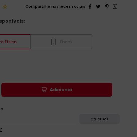
☆
sponíveis:
ro Físico
Ebook
Adicionar
EP