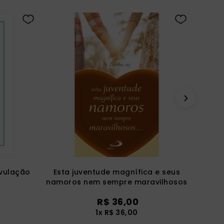
vulação
Esta juventude magnífica e seus
namoros nem sempre maravilhosos
R$
36
,
00
1
x
R$
36
,
00