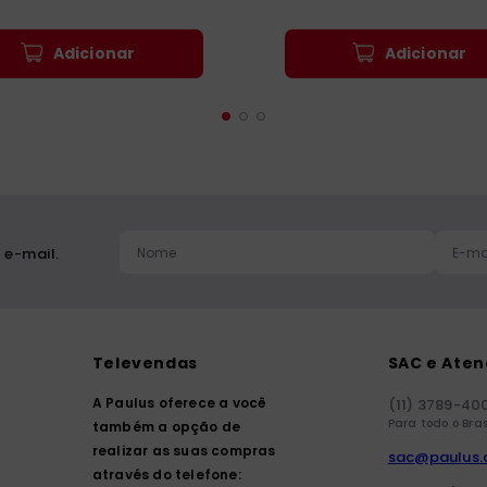
Adicionar
Adicionar
 e-mail.
Televendas
SAC e Ate
A Paulus oferece a você
(11) 3789-40
Para todo o Bras
também a opção de
realizar as suas compras
sac@paulus.
através do telefone: