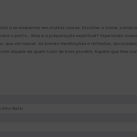
ília a se empenhar em muitas coisas. Escolher o nome, comprar
 para o parto... Mas e a preparação espiritual? Esperando nos
ha, que vai nascer. As breves meditações e reflexões, ancoradas
om Aquele de quem tudo de bom provém, Aquele que lhes confi
n Dino Batsi