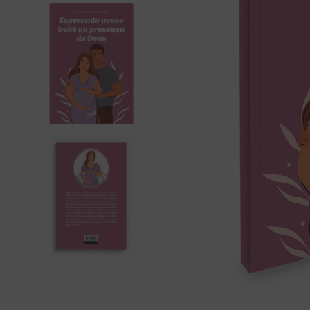
liturgia horas
10
º