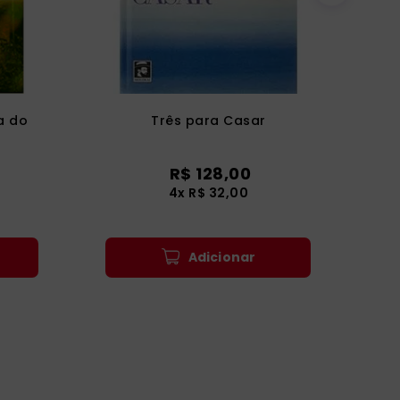
a do
Três para Casar
R$
128
,
00
4
x
R$
32
,
00
Adicionar