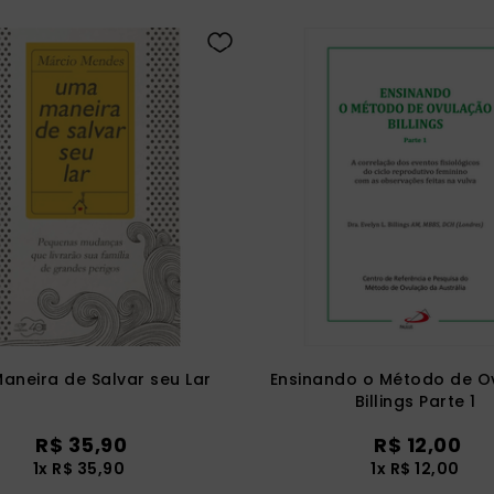
aneira de Salvar seu Lar
Ensinando o Método de O
Billings Parte 1
R$
35
,
90
R$
12
,
00
1
x
R$
35
,
90
1
x
R$
12
,
00