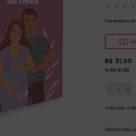
☆
☆
☆
☆
Formatos di
Liv
R$
31
,
00
1
x
R$
31
,
00
＋
－
Não sei meu C