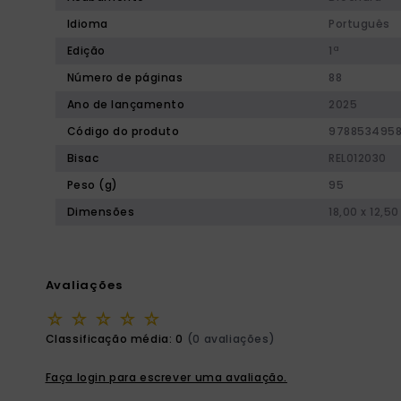
Idioma
Português
Edição
1ª
Número de páginas
88
Ano de lançamento
2025
Código do produto
978853495
Bisac
REL012030
Peso (g)
95
Dimensões
18,00 x 12,50
Avaliações
☆
☆
☆
☆
☆
Classificação média: 0
(0 avaliações)
Faça login para escrever uma avaliação.