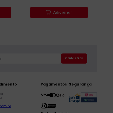
Adicionar
Cadastrar
ndimento
Pagamentos
Segurança
00
il
com.br