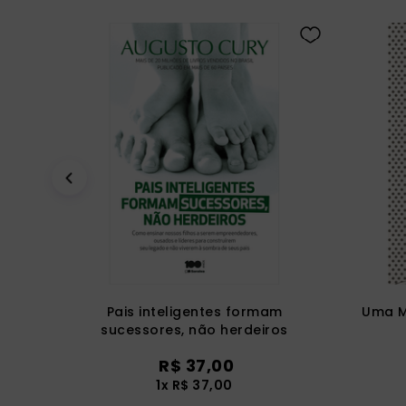
Pais inteligentes formam
Uma M
sucessores, não herdeiros
R$
37
,
00
1
x
R$
37
,
00