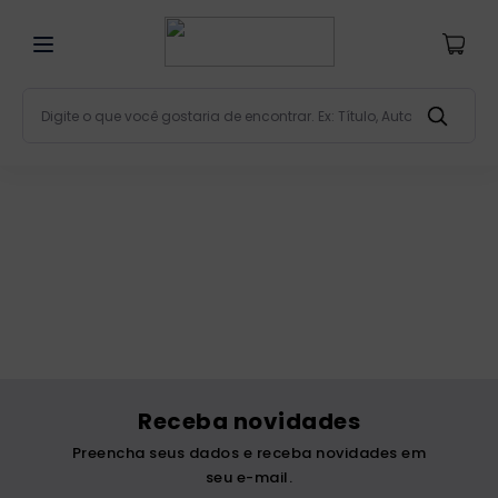
Digite o que você gostaria de encontrar. Ex: Título, Aut
Termos mais buscados
bíblia
1
º
liturgia
2
º
são miguel
3
º
terço
4
º
bíblia jerusalém
5
º
imagens
6
º
Receba novidades
patristica
7
º
Preencha seus dados e receba novidades em
biblia pastoral
8
º
seu e-mail.