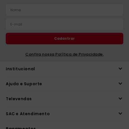
catequese
9
º
bíblia ave maria
10
º
Cadastrar
Confira nossa Política de Privacidade.
Institucional
Ajuda e Suporte
Televendas
SAC e Atendimento
Pagamentos