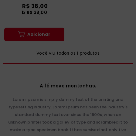
catequese
9
º
R$
38
,
00
1
x
R$
38
,
00
bíblia ave maria
10
º
Adicionar
Você viu todos os
1
produtos
A fé move montanhas.
Lorem Ipsum is simply dummy text of the printing and
typesetting industry. Lorem Ipsum has been the industry's
standard dummy text ever since the 1500s, when an
unknown printer took a galley of type and scrambled it to
make a type specimen book. It has survived not only five