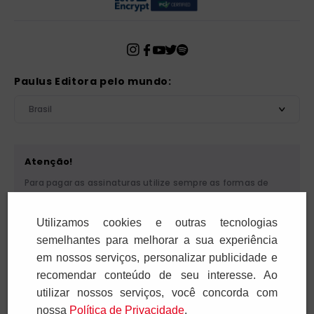
Paulus Editora pelo mundo:
Brasil
Atenção!
Para pagar as assinaturas utilize sempre as formas de
pagamento disponibilizadas pela PAULUS. Nunca efetue
depósito ou transferência bancária em nome de terceiros
Utilizamos cookies e outras tecnologias
ou de pessoa física. Se você receber algum tipo de
cobrança suspeita, entre em contato conosco pelo
semelhantes para melhorar a sua experiência
telefone (11) 5087-3600 ou pelo e-mail
em nossos serviços, personalizar publicidade e
cobranca@paulus.com.br
.
recomendar conteúdo de seu interesse. Ao
utilizar nossos serviços, você concorda com
nossa
Polí­tica de Privacidade
.