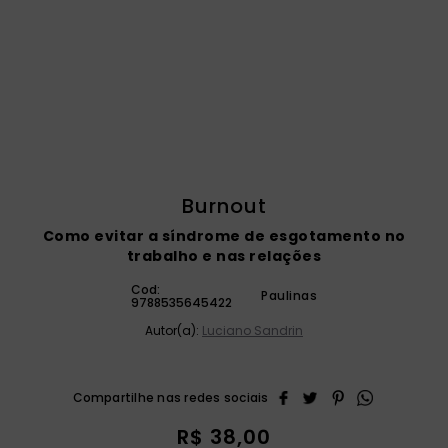
catequese
9
º
bíblia ave maria
10
º
Burnout
Como evitar a síndrome de esgotamento no
trabalho e nas relações
Cod:
Paulinas
9788535645422
Autor(a):
Luciano Sandrin
R$
38
,
00