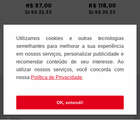
R$
97
,
00
R$
118
,
00
3
x
R$
32
,
33
3
x
R$
39
,
33
Adicionar
Adicionar
Utilizamos cookies e outras tecnologias
semelhantes para melhorar a sua experiência
em nossos serviços, personalizar publicidade e
recomendar conteúdo de seu interesse. Ao
utilizar nossos serviços, você concorda com
nossa
Polí­tica de Privacidade
.
Receba novidades
Preencha seus dados e receba novidades em
OK, entendi!
seu e-mail.