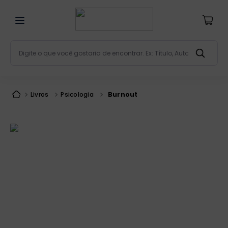
Digite o que você gostaria de encontrar. Ex: Título, Aut
Termos mais buscados
bíblia
1
º
Livros
Psicologia
Burnout
liturgia
2
º
são miguel
3
º
terço
4
º
bíblia jerusalém
5
º
imagens
6
º
patristica
7
º
biblia pastoral
8
º