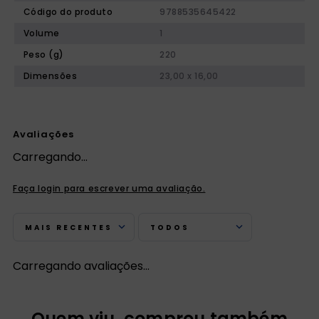
Código do produto
9788535645422
Volume
1
Peso (g)
220
Dimensões
23,00 x 16,00
Avaliações
Carregando…
Faça login para escrever uma avaliação.
MAIS RECENTES
TODOS
Carregando avaliações…
Quem viu, comprou também