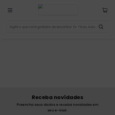
Digite o que você gostaria de encontrar. Ex: Título, Aut
Termos mais buscados
bíblia
1
º
liturgia
2
º
são miguel
3
º
terço
4
º
bíblia jerusalém
5
º
imagens
6
º
Receba novidades
biblia pastoral
7
º
Preencha seus dados e receba novidades em
patristica
8
º
seu e-mail.