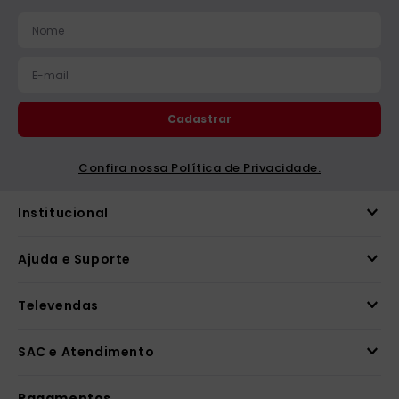
catequese
9
º
bíblia ave maria
10
º
Cadastrar
Confira nossa Política de Privacidade.
Institucional
Ajuda e Suporte
Televendas
SAC e Atendimento
Pagamentos