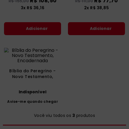
R$
108
,
50
R$
77
,
70
R$
155
,
00
R$
111
,
00
catequese
9
º
3
x
R$
36
,
16
2
x
R$
38
,
85
bíblia ave maria
10
º
Adicionar
Adicionar
Bíblia do Peregrino -
Novo Testamento,
Encadernada
Indisponível
Avise-me quando chegar
Você viu todos os
3
produtos