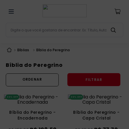
Digite o que você gostaria de encontrar. Ex: Título, Aut
Termos mais buscados
Bíblias
Bíblia do Peregrino
bíblia
1
º
liturgia
2
º
Bíblia do Peregrino
são miguel
3
º
FILTRAR
terço
4
º
bíblia jerusalém
5
º
30%
OFF
30%
OFF
imagens
6
º
patristica
7
º
Bíblia do Peregrino -
Bíblia do Peregrino -
Encadernada
Capa Cristal
biblia pastoral
8
º