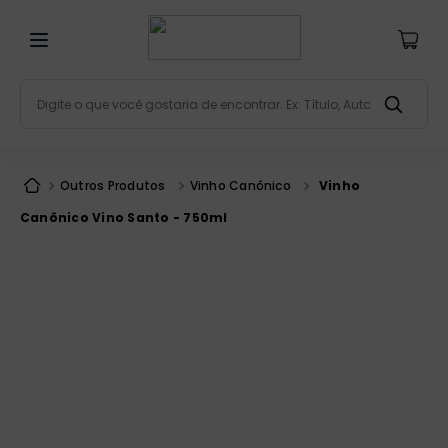
Digite o que você gostaria de encontrar. Ex: Título, Aut
Termos mais buscados
bíblia
1
º
Outros Produtos
Vinho Canônico
Vinho
liturgia
2
º
Canônico Vino Santo - 750ml
são miguel
3
º
terço
4
º
bíblia jerusalém
5
º
imagens
6
º
patristica
7
º
biblia pastoral
8
º