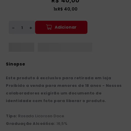
R$
40
,
00
1
x
R$
40
,
00
Adicionar
＋
－
Este produto é exclusivo para retirada em loja
Proibido a venda para menores de 18 anos - Nossos
colaboradores exigirão um documento de
identidade com foto para liberar o produto.
Tipo:
Rosado Licoroso Doce
Graduação Alcoólica:
16,5%