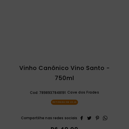
catequese
9
º
bíblia ave maria
10
º
Vinho Canônico Vino Santo -
750ml
Cave dos Frades
Cod:
7898937848191
RETIRADA EM LOJA