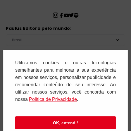
Paulus Editora pelo mundo:
Brasil
Atenção!
Utilizamos cookies e outras tecnologias
semelhantes para melhorar a sua experiência
Para pagar as assinaturas utilize sempre as formas de
pagamento disponibilizadas pela PAULUS. Nunca efetue
em nossos serviços, personalizar publicidade e
depósito ou transferência bancária em nome de terceiros
recomendar conteúdo de seu interesse. Ao
ou de pessoa física. Se você receber algum tipo de
utilizar nossos serviços, você concorda com
cobrança suspeita, entre em contato conosco pelo
nossa
Polí­tica de Privacidade
.
telefone (11) 5087-3600 ou pelo e-mail
cobranca@paulus.com.br
.
OK, entendi!
Pia Sociedade de São Paulo. CNPJ: 61.287.546/0012-12. Rua