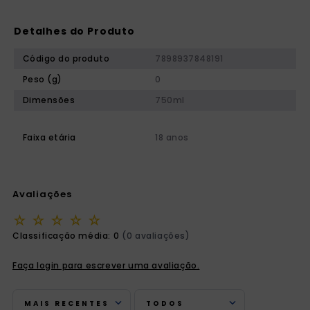
Detalhes do Produto
Código do produto
7898937848191
Peso (g)
0
Dimensões
750ml
Faixa etária
18 anos
Avaliações
☆
☆
☆
☆
☆
Classificação média: 0
(0 avaliações)
Faça login para escrever uma avaliação.
MAIS RECENTES
TODOS