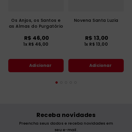
Os Anjos, os Santos e
Novena Santa Luzia
as Almas do Purgatório
R$
46
,
00
R$
13
,
00
1
x
R$
46
,
00
1
x
R$
13
,
00
Adicionar
Adicionar
Receba novidades
Preencha seus dados e receba novidades em
seu e-mail.