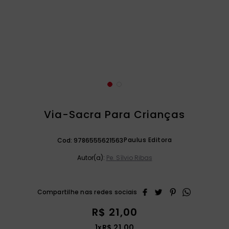
catequese
9
º
bíblia ave maria
10
º
Via-Sacra Para Crianças
Paulus Editora
Cod:
9786555621563
Autor(a):
Pe. Sílvio Ribas
R$
21
,
00
1
x
R$
21
,
00