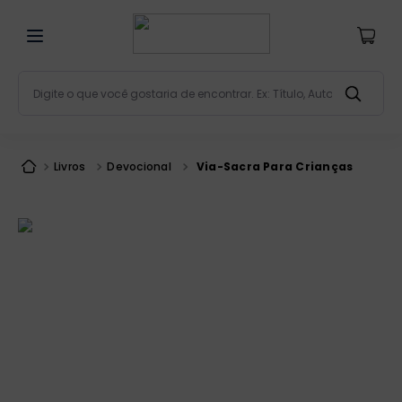
Digite o que você gostaria de encontrar. Ex: Título, Aut
Termos mais buscados
bíblia
1
º
Livros
Devocional
Via-Sacra Para Crianças
liturgia
2
º
são miguel
3
º
terço
4
º
bíblia jerusalém
5
º
imagens
6
º
patristica
7
º
biblia pastoral
8
º