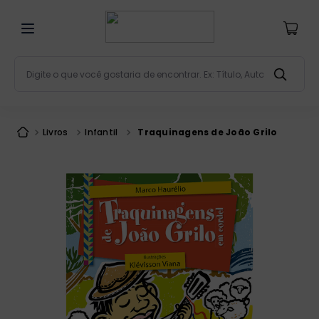
Digite o que você gostaria de encontrar. Ex: Título, Aut
Termos mais buscados
bíblia
1
º
Livros
Infantil
Traquinagens de João Grilo
liturgia
2
º
são miguel
3
º
terço
4
º
bíblia jerusalém
5
º
imagens
6
º
patristica
7
º
biblia pastoral
8
º