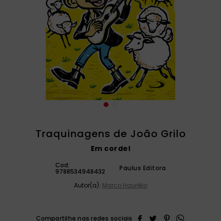
catequese
9
º
bíblia ave maria
10
º
Traquinagens de João Grilo
Em cordel
Cod:
Paulus Editora
9788534948432
Autor(a):
Marco Haurélio