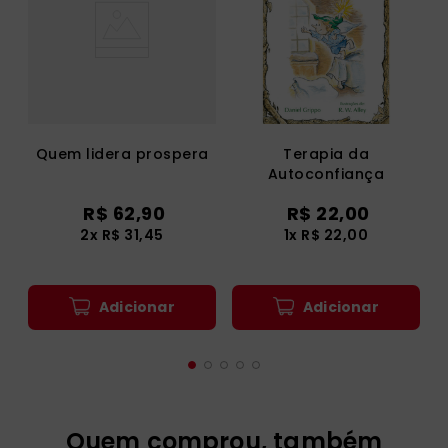
Quem lidera prospera
Terapia da
Autoconfiança
R$
62
,
90
R$
22
,
00
2
x
R$
31
,
45
1
x
R$
22
,
00
Adicionar
Adicionar
Quem comprou, também