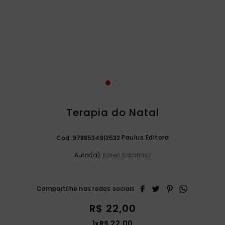
catequese
9
º
bíblia ave maria
10
º
Terapia do Natal
Paulus Editora
Cod:
9788534912532
Autor(a):
Karen Katafiasz
R$
22
,
00
1
x
R$
22
,
00