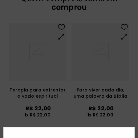
comprou
Terapia para enfrentar
Para viver cada dia,
o vazio espiritual
uma palavra da Bíblia
R$
22
,
00
R$
22
,
00
1
x
R$
22
,
00
1
x
R$
22
,
00
Adicionar
Adicionar