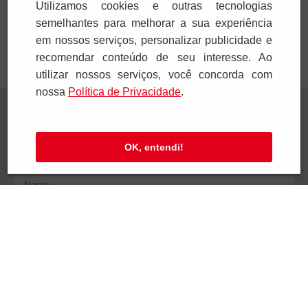
Utilizamos cookies e outras tecnologias
semelhantes para melhorar a sua experiência
em nossos serviços, personalizar publicidade e
recomendar conteúdo de seu interesse. Ao
utilizar nossos serviços, você concorda com
nossa
Polí­tica de Privacidade
.
Receba novidades
Preencha seus dados e receba novidades em
OK, entendi!
seu e-mail.
Cadastrar
Confira nossa Política de Privacidade.