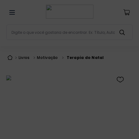
Digite o que você gostaria de encontrar. Ex: Título, Aut
Termos mais buscados
bíblia
1
º
Livros
Motivação
Terapia do Natal
liturgia
2
º
são miguel
3
º
terço
4
º
bíblia jerusalém
5
º
imagens
6
º
patristica
7
º
biblia pastoral
8
º