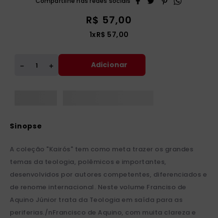
R$
57
,
00
1
x
R$
57
,
00
Adicionar
＋
－
A coleção "Kairós" tem como meta trazer os grandes
temas da teologia, polêmicos e importantes,
desenvolvidos por autores competentes, diferenciados e
de renome internacional. Neste volume Franciso de
Aquino Júnior trata da Teologia em saída para as
periferias./nFrancisco de Aquino, com muita clareza e