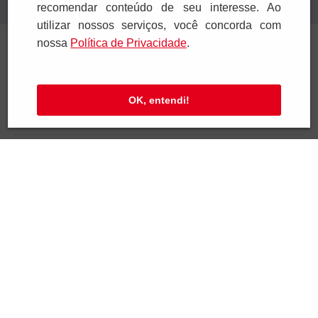
Confira nossa Política de Privacidade.
recomendar conteúdo de seu interesse. Ao
utilizar nossos serviços, você concorda com
Institucional
nossa
Polí­tica de Privacidade
.
Ajuda e Suporte
OK, entendi!
Televendas
SAC e Atendimento
Pagamentos
Segurança