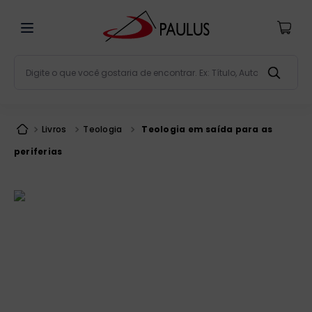
Digite o que você gostaria de encontrar. Ex: Título, Aut
Termos mais buscados
bíblia
1
º
Livros
Teologia
Teologia em saída para as
liturgia
2
º
periferias
são miguel
3
º
terço
4
º
bíblia jerusalém
5
º
imagens
6
º
biblia pastoral
7
º
patristica
8
º