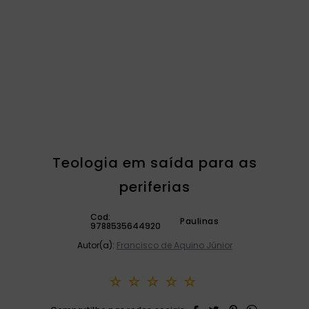
catequese
9
º
bíblia ave maria
10
º
Teologia em saída para as
periferias
Cod:
Paulinas
9788535644920
Autor(a):
Francisco de Aquino Júnior
☆
☆
☆
☆
☆