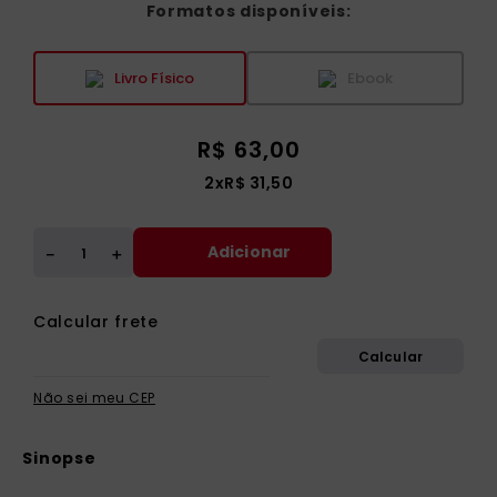
Formatos disponíveis:
Livro Físico
Ebook
R$
63
,
00
2
x
R$
31
,
50
Adicionar
＋
－
Não sei meu CEP