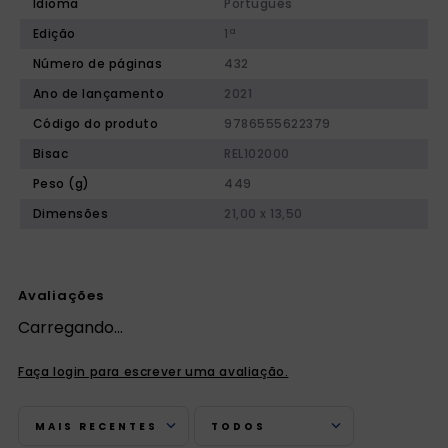
Idioma
Português
Edição
1ª
Número de páginas
432
Ano de lançamento
2021
Código do produto
9786555622379
Bisac
REL102000
Peso (g)
449
Dimensões
21,00 x 13,50
Avaliações
Carregando…
Faça login para escrever uma avaliação.
MAIS RECENTES
TODOS