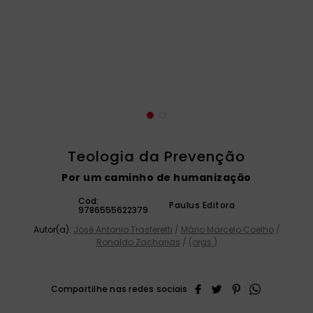
catequese
9
º
bíblia ave maria
10
º
Teologia da Prevenção
Por um caminho de humanização
Cod:
Paulus Editora
9786555622379
Autor(a):
José Antonio Trasferetti
/
Mário Marcelo Coelho
/
Ronaldo Zacharias
/
(orgs.)