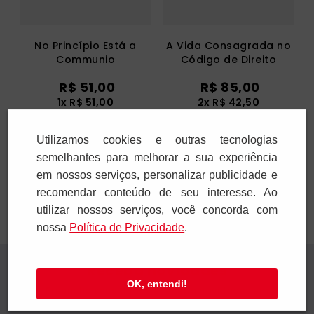
No Princípio Está a
A Vida Consagrada no
Communio
Código de Direito
Canônico
R$
51
,
00
R$
85
,
00
1
x
R$
51
,
00
2
x
R$
42
,
50
Utilizamos cookies e outras tecnologias
Adicionar
Adicionar
semelhantes para melhorar a sua experiência
em nossos serviços, personalizar publicidade e
recomendar conteúdo de seu interesse. Ao
utilizar nossos serviços, você concorda com
nossa
Polí­tica de Privacidade
.
Receba novidades
OK, entendi!
Preencha seus dados e receba novidades em
seu e-mail.