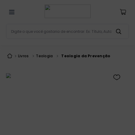
Digite o que você gostaria de encontrar. Ex: Título, Aut
Termos mais buscados
bíblia
1
º
Livros
Teologia
Teologia da Prevenção
liturgia
2
º
são miguel
3
º
terço
4
º
bíblia jerusalém
5
º
imagens
6
º
patristica
7
º
biblia pastoral
8
º