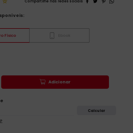
☆
sponíveis:
ro Físico
Ebook
Adicionar
EP