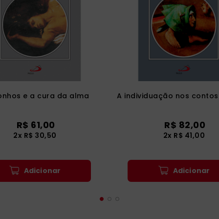
onhos e a cura da alma
A individuação nos contos
R$
61
,
00
R$
82
,
00
2
x
R$
30
,
50
2
x
R$
41
,
00
Adicionar
Adicionar