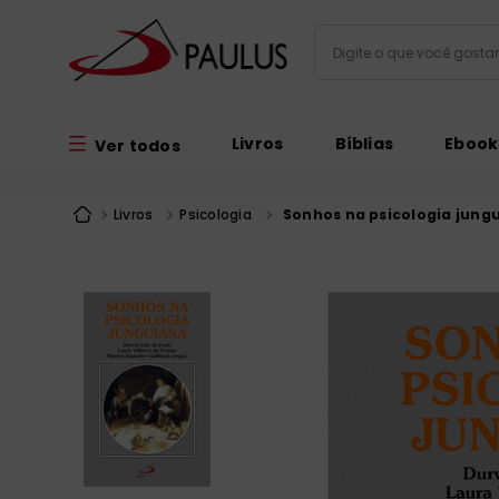
Digite o que você gos
Termos mais busc
Livros
Bíblias
Ebook
Ver todos
bíblia
1
º
liturgia
2
º
Livros
Psicologia
Sonhos na psicologia jung
são miguel
3
º
terço
4
º
bíblia jerusal
5
º
imagens
6
º
biblia pastoral
7
º
patristica
8
º
catequese
9
º