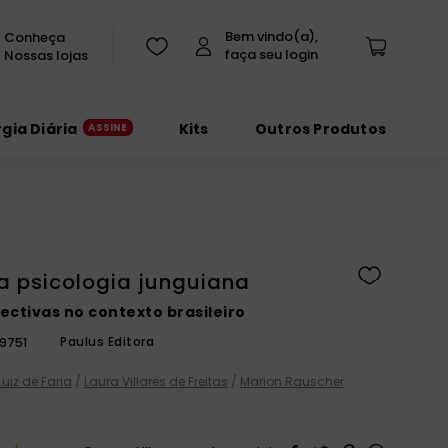
Conheça
Nossas lojas
rgia Diária
Kits
Outros Produtos
a psicologia junguiana
ctivas no contexto brasileiro
Paulus Editora
9751
Luiz de Faria
/
Laura Villares de Freitas
/
Marion Rauscher