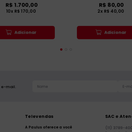
R$
1
.
700
,
00
R$
80
,
00
10
x
R$
170
,
00
2
x
R$
40
,
00
Adicionar
Adicionar
 e-mail.
Televendas
SAC e Ate
A Paulus oferece a você
(11) 3789-40