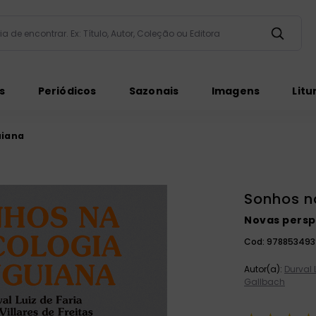
taria de encontrar. Ex: Título, Autor, Coleção ou Editora
ados
s
Periódicos
Sazonais
Imagens
Litu
uiana
Sonhos n
ém
Novas perspe
Cod:
978853493
Autor(a):
Durval 
Gallbach