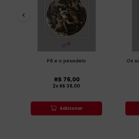
Pã e o pesadelo
Os s
R$
76
,
00
2
x
R$
38
,
00
Adicionar