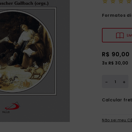
☆
☆
☆
☆
ia
Formatos di
Liv
R$
90
,
00
3
x
R$
30
,
00
＋
－
Não sei meu C