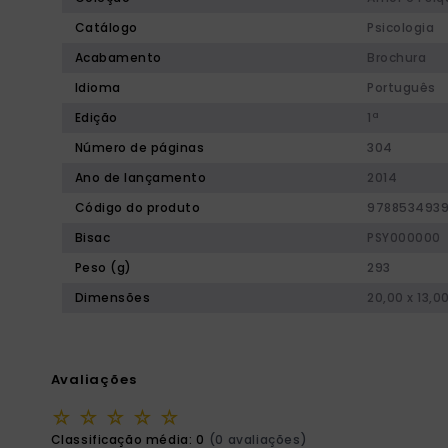
Catálogo
Psicologia
Acabamento
Brochura
Idioma
Português
Edição
1ª
Número de páginas
304
Ano de lançamento
2014
Código do produto
9788534939
Bisac
PSY000000
Peso (g)
293
Dimensões
20,00 x 13,0
Avaliações
☆
☆
☆
☆
☆
Classificação média: 0
(0 avaliações)