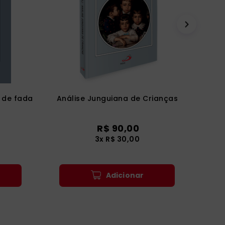
 de fada
Análise Junguiana de Crianças
R$
90
,
00
3
x
R$
30
,
00
Adicionar