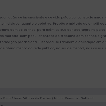
sua noção de inconsciente e de vida psíquica, construiu uma m
e individual quanto o coletivo. Propôs o método de amplificaçã
balho com os sonhos, para além de sua consideração na psicote
do método, com peculiar ênfase ao trabalho com sonhos e grup
 na formação profissional. Destaca-se também a aplicação em 
s de atendimento da rede pública, na saúde mental, nas casas-
a
de Faria / Laura Villares de Freitas / Marion Rauscher Gallbach
ue