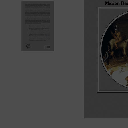
bíblia ave mar
10
º