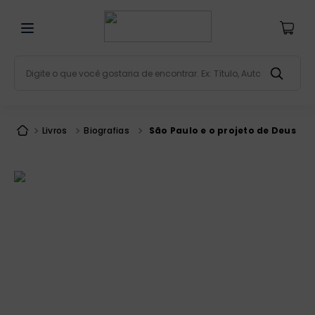
Digite o que você gostaria de encontrar. Ex: Título, Aut
Termos mais buscados
bíblia
1
º
Livros
Biografias
São Paulo e o projeto de Deus
liturgia
2
º
são miguel
3
º
terço
4
º
bíblia jerusalém
5
º
imagens
6
º
patristica
7
º
biblia pastoral
8
º