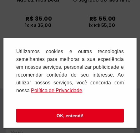
Não Eu, mas Deus
O Segredo do Meu Filho
R$
35
,
00
R$
55
,
00
1
x
R$
35
,
00
1
x
R$
55
,
00
Adicionar
Adicionar
Utilizamos cookies e outras tecnologias
semelhantes para melhorar a sua experiência
em nossos serviços, personalizar publicidade e
recomendar conteúdo de seu interesse. Ao
utilizar nossos serviços, você concorda com
nossa
Polí­tica de Privacidade
.
Receba novidades
Preencha seus dados e receba novidades em
OK, entendi!
seu e-mail.