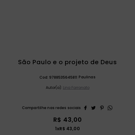
catequese
9
º
bíblia ave maria
10
º
São Paulo e o projeto de Deus
Paulinas
Cod:
9788535645811
Autor(a):
Lina Farronato
R$
43
,
00
1
x
R$
43
,
00