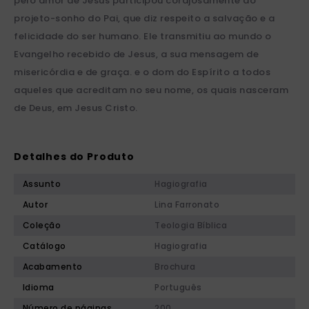
pelo amor de Jesus participou corajosamente do
projeto-sonho do Pai, que diz respeito a salvação e a
felicidade do ser humano. Ele transmitiu ao mundo o
Evangelho recebido de Jesus, a sua mensagem de
misericórdia e de graça. e o dom do Espírito a todos
aqueles que acreditam no seu nome, os quais nasceram
de Deus, em Jesus Cristo.
Detalhes do Produto
Assunto
Hagiografia
Autor
Lina Farronato
Coleção
Teologia Bíblica
Catálogo
Hagiografia
Acabamento
Brochura
Idioma
Português
Número de páginas
200