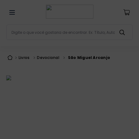
Digite o que você gostaria de encontrar. Ex: Título, Aut
Termos mais buscados
bíblia
1
º
Livros
Devocional
São Miguel Arcanjo
liturgia
2
º
são miguel
3
º
terço
4
º
bíblia jerusalém
5
º
imagens
6
º
patristica
7
º
biblia pastoral
8
º