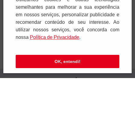
R$
26
,
90
R$
13
,
00
semelhantes para melhorar a sua experiência
1
x
R$
26
,
90
1
x
R$
13
,
00
em nossos serviços, personalizar publicidade e
recomendar conteúdo de seu interesse. Ao
Adicionar
Adicionar
utilizar nossos serviços, você concorda com
nossa
Polí­tica de Privacidade
.
OK, entendi!
Receba novidades
Preencha seus dados e receba novidades em
seu e-mail.