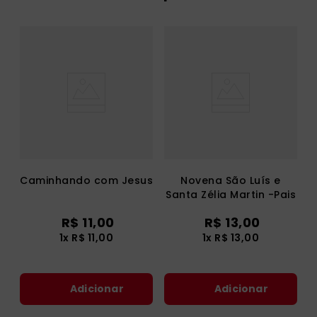
Caminhando com Jesus
Novena São Luís e
Santa Zélia Martin -Pais
de Santa Teresinha
R$
11
,
00
R$
13
,
00
1
x
R$
11
,
00
1
x
R$
13
,
00
Adicionar
Adicionar