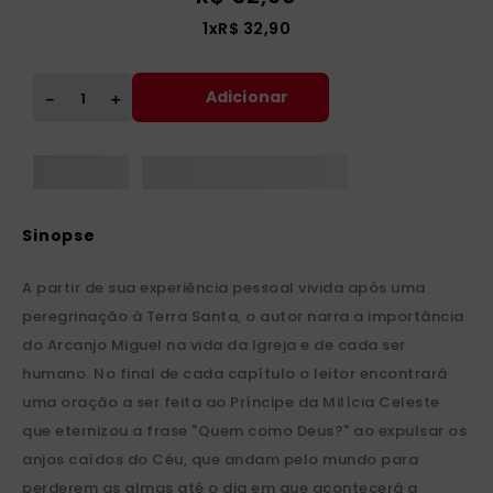
1
x
R$
32
,
90
Adicionar
＋
－
A partir de sua experiência pessoal vivida após uma
peregrinação à Terra Santa, o autor narra a importância
do Arcanjo Miguel na vida da Igreja e de cada ser
humano. No final de cada capítulo o leitor encontrará
uma oração a ser feita ao Príncipe da Milícia Celeste
que eternizou a frase "Quem como Deus?" ao expulsar os
anjos caídos do Céu, que andam pelo mundo para
perderem as almas até o dia em que acontecerá a