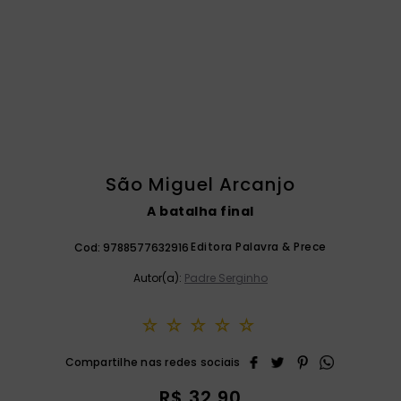
catequese
9
º
bíblia ave maria
10
º
São Miguel Arcanjo
A batalha final
Editora Palavra & Prece
Cod:
9788577632916
Autor(a):
Padre Serginho
☆
☆
☆
☆
☆
R$
32
,
90