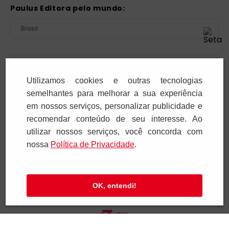
Paulus Editora pelo mundo:
Brasil
Atenção!
Utilizamos cookies e outras tecnologias
Para pagar as assinaturas utilize sempre as formas de
pagamento disponibilizadas pela PAULUS. Nunca efetue
semelhantes para melhorar a sua experiência
depósito ou transferência bancária em nome de terceiros
em nossos serviços, personalizar publicidade e
ou de pessoa física. Se você receber algum tipo de
recomendar conteúdo de seu interesse. Ao
cobrança suspeita, entre em contato conosco pelo
utilizar nossos serviços, você concorda com
telefone (11) 5087-3600 ou pelo e-mail
cobranca@paulus.com.br
.
nossa
Polí­tica de Privacidade
.
Pia Sociedade de São Paulo. CNPJ: 61.287.546/0012-12. Rua
OK, entendi!
Francisco Cruz, 229 - 04117-091. Vila Mariana - São Paulo/SP