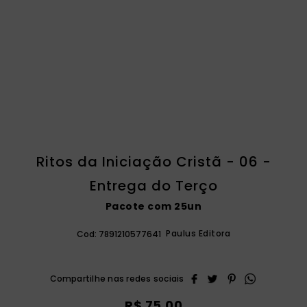
catequese
9
º
bíblia ave maria
10
º
Ritos da Iniciação Cristã - 06 -
Entrega do Terço
Pacote com 25un
Paulus Editora
Cod:
7891210577641
R$ 75,00