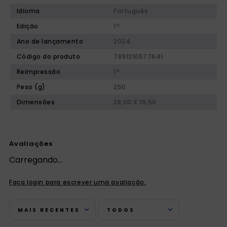
Idioma
Português
Edição
1ª
Ano de lançamento
2024
Código do produto
7891210577641
Reimpressão
1ª
Peso (g)
250
Dimensões
28,00 X 19,50
Avaliações
Carregando…
Faça login para escrever uma avaliação.
MAIS RECENTES
TODOS