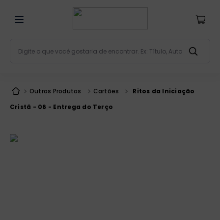
Digite o que você gostaria de encontrar. Ex: Título, Aut
Termos mais buscados
bíblia
1
º
Outros Produtos
Cartões
Ritos da Iniciação
liturgia
2
º
Cristã - 06 - Entrega do Terço
são miguel
3
º
terço
4
º
bíblia jerusalém
5
º
imagens
6
º
biblia pastoral
7
º
patristica
8
º