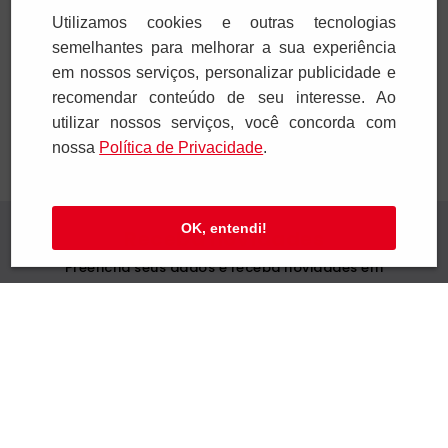
Utilizamos cookies e outras tecnologias
semelhantes para melhorar a sua experiência
Adicionar
Adicionar
em nossos serviços, personalizar publicidade e
recomendar conteúdo de seu interesse. Ao
utilizar nossos serviços, você concorda com
nossa
Polí­tica de Privacidade
.
OK, entendi!
Receba novidades
Preencha seus dados e receba novidades em
seu e-mail.
Cadastrar