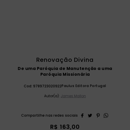
catequese
9
º
bíblia ave maria
10
º
Renovação Divina
De uma Paróquia de Manutenção a uma
Paróquia Missionária
Paulus Editora Portugal
Cod:
9789723020922
Autor(a):
James Mallon
R$
163
,
00