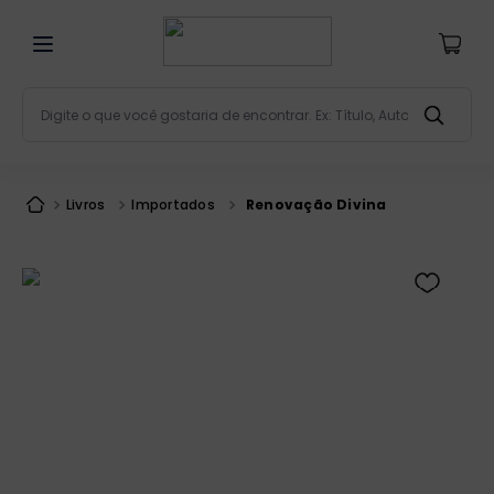
Digite o que você gostaria de encontrar. Ex: Título, Aut
Termos mais buscados
bíblia
1
º
Livros
Importados
Renovação Divina
liturgia
2
º
são miguel
3
º
terço
4
º
bíblia jerusalém
5
º
imagens
6
º
patristica
7
º
biblia pastoral
8
º