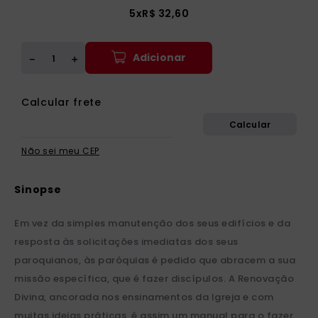
5
x
R$
32
,
60
Adicionar
＋
－
Não sei meu CEP
Em vez da simples manutenção dos seus edifícios e da
resposta às solicitações imediatas dos seus
paroquianos, às paróquias é pedido que abracem a sua
missão específica, que é fazer discípulos. A Renovação
Divina, ancorada nos ensinamentos da Igreja e com
muitas ideias práticas, é assim um manual para o fazer,