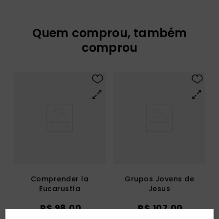
Quem comprou, também
comprou
Comprender la
Grupos Jovens de
Eucarustía
Jesus
R$
98
,
00
R$
107
,
00
3
x
R$
32
,
66
3
x
R$
35
,
66