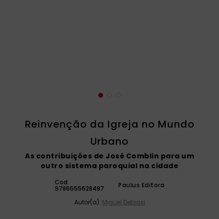
catequese
9
º
bíblia ave maria
10
º
Reinvenção da Igreja no Mundo
Urbano
As contribuições de José Comblin para um
outro sistema paroquial na cidade
Cod:
Paulus Editora
9786555628487
Autor(a):
Miguel Debiasi