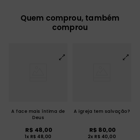
Quem comprou, também
comprou
A face mais íntima de
A igreja tem salvação?
Deus
R$
48
,
00
R$
80
,
00
1
x
R$
48
,
00
2
x
R$
40
,
00