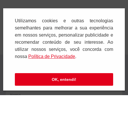
Adicionar
Adicionar
Utilizamos cookies e outras tecnologias
semelhantes para melhorar a sua experiência
em nossos serviços, personalizar publicidade e
recomendar conteúdo de seu interesse. Ao
utilizar nossos serviços, você concorda com
nossa
Polí­tica de Privacidade
.
Receba novidades
Preencha seus dados e receba novidades em
OK, entendi!
seu e-mail.
Cadastrar