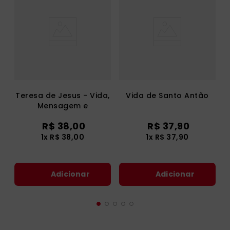
Teresa de Jesus - Vida,
Vida de Santo Antão
Mensagem e
Atualidade da Santa de
R$
38
,
00
R$
37
,
90
Ávila
1
x
R$
38
,
00
1
x
R$
37
,
90
Adicionar
Adicionar