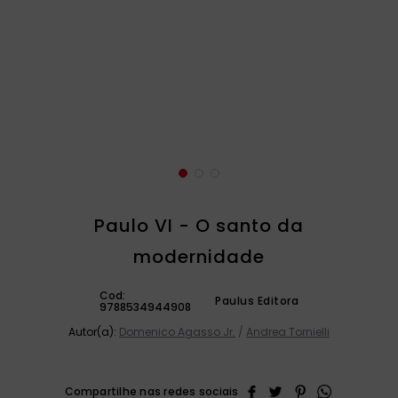
catequese
9
º
bíblia ave maria
10
º
Paulo VI - O santo da
modernidade
Cod:
Paulus Editora
9788534944908
Autor(a):
Domenico Agasso Jr.
/
Andrea Tornielli