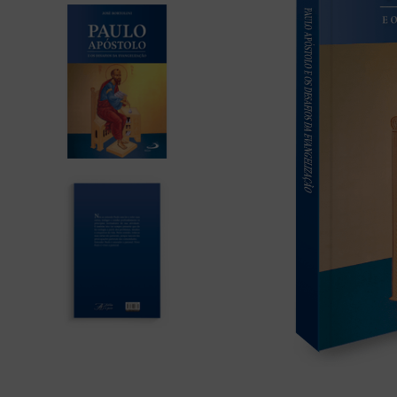
liturgia horas
10
º