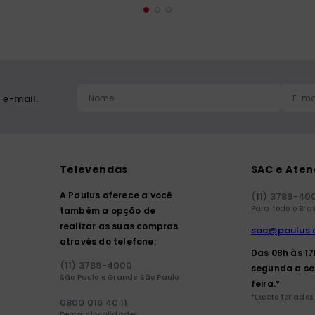
 e-mail.
Televendas
SAC e Ate
A Paulus oferece a você
(11) 3789-40
Para todo o Bras
também a opção de
realizar as suas compras
sac@paulus.
através do telefone:
Das 08h às 1
(11) 3789-4000
segunda a se
São Paulo e Grande São Paulo
feira.*
*Exceto feriados.
0800 016 40 11
Demais localidades