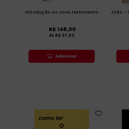
Introdução ao novo testamento
João - 
R$
148
,
00
4
x
R$
37
,
00
Adicionar