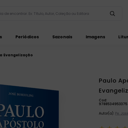
taria de encontrar. Ex: Título, Autor, Coleção ou Editora
ados
s
Periódicos
Sazonais
Imagens
Litu
da Evangelização
Paulo Ap
Evangeli
ém
Cod:
9788534953375
Autor(a):
Pe. José