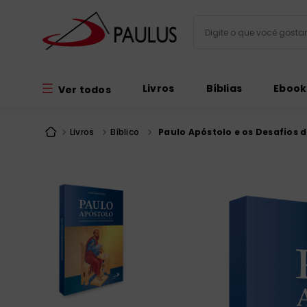
Digite o que você gos
Termos mais busc
Livros
Bíblias
Ebook
Ver todos
bíblia
1
º
liturgia
2
º
Livros
Bíblico
Paulo Apóstolo e os Desafios 
são miguel
3
º
terço
4
º
imagens
5
º
bíblia jerusal
6
º
biblia pastoral
7
º
patristica
8
º
catequese
9
º