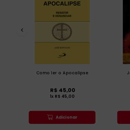
Como ler o Apocalipse
J
R$
45
,
00
1
x
R$
45
,
00
Adicionar