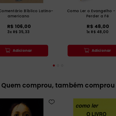
Comentário Bíblico Latino-
Como Ler o Evangelho -
americano
Perder a Fé
R$
106
,
00
R$
48
,
00
3
x
R$
35
,
33
1
x
R$
48
,
00
Adicionar
Adicionar
Quem comprou, também comprou