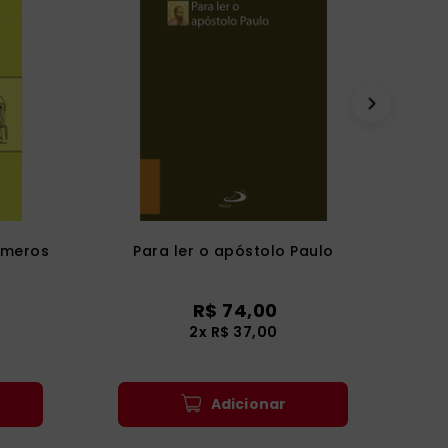
úmeros
Para ler o apóstolo Paulo
R$
74
,
00
2
x
R$
37
,
00
Adicionar