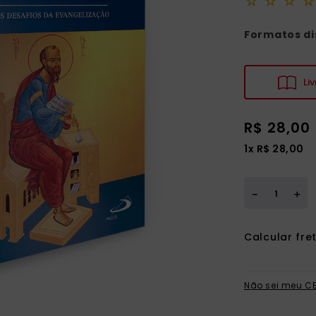
☆
☆
☆
☆
Formatos di
Liv
R$
28
,
00
1
x
R$
28
,
00
＋
－
Não sei meu C