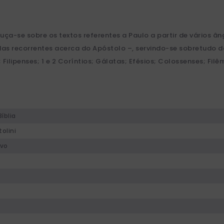
uça-se sobre os textos referentes a Paulo a partir de vários â
vidas recorrentes acerca do Apóstolo –, servindo-se sobretudo
 Filipenses; 1 e 2 Coríntios; Gálatas; Efésios; Colossenses; Fil
íblia
tolini
ovo