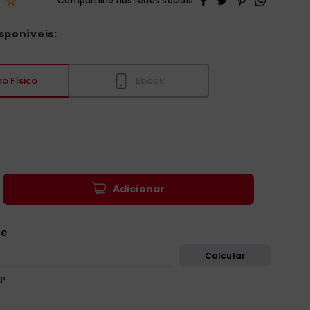
☆
sponíveis:
ro Físico
Ebook
Adicionar
EP