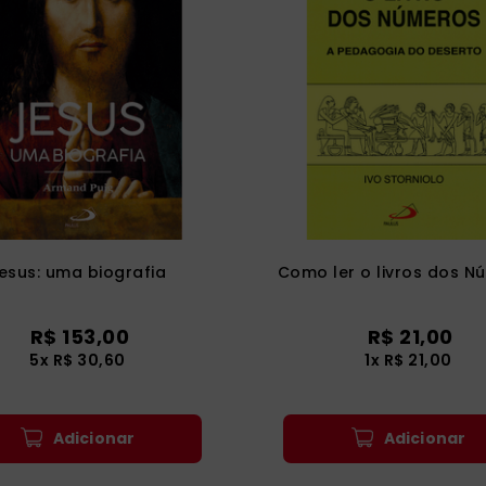
esus: uma biografia
Como ler o livros dos N
R$
153
,
00
R$
21
,
00
5
x
R$
30
,
60
1
x
R$
21
,
00
Adicionar
Adicionar