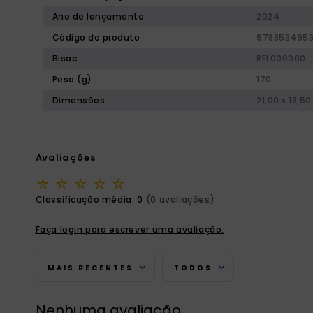
Ano de lançamento
2024
Código do produto
978853495
Bisac
REL000000
Peso (g)
170
Dimensões
21,00 x 13,50
Avaliações
☆
☆
☆
☆
☆
Classificação média: 0
(0 avaliações)
Faça login para escrever uma avaliação.
MAIS RECENTES
TODOS
Nenhuma avaliação