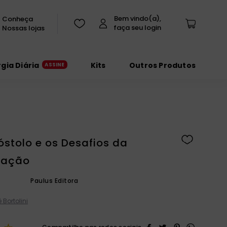
Conheça
Nossas lojas
rgia Diária
Kits
Outros Produtos
óstolo e os Desafios da
zação
Paulus Editora
 Bortolini