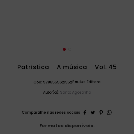
catequese
9
º
bíblia ave maria
10
º
Patrística - A música - Vol. 45
Paulus Editora
Cod:
9786555621952
Autor(a):
Santo Agostinho
Formatos disponíveis: