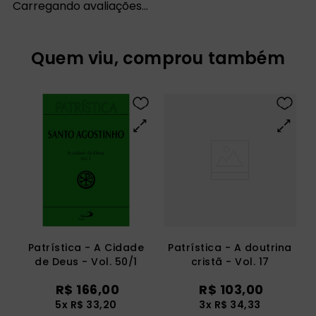
Carregando avaliações…
Quem viu, comprou também
Patrística - A Cidade
Patrística - A doutrina
de Deus - Vol. 50/1
cristã - Vol. 17
R$
166
,
00
R$
103
,
00
5
x
R$
33
,
20
3
x
R$
34
,
33