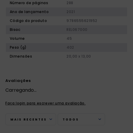
Número de páginas
288
Ano de lançamento
2021
Código do produto
9786555621952
Bisac
REL067000
Volume
45
Peso (g)
402
Dimensões
20,00 x 13,00
Avaliações
Carregando…
Faça login para escrever uma avaliação.
MAIS RECENTES
TODOS