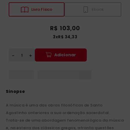
Livro Físico
Ebook
R$
103
,
00
3
x
R$
34
,
33
Adicionar
＋
－
A música é uma das obras filosóficas de Santo
Agostinho anteriores a sua ordenação sacerdotal.
Trata-se de uma abordagem fenomenológica da música
e, na esteira dos clássicos gregos, afronta questões