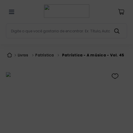
Digite o que você gostaria de encontrar. Ex: Título, Aut
Termos mais buscados
bíblia
1
º
Livros
Patrística
Patrística - A música - Vol. 45
liturgia
2
º
são miguel
3
º
terço
4
º
bíblia jerusalém
5
º
imagens
6
º
biblia pastoral
7
º
patristica
8
º