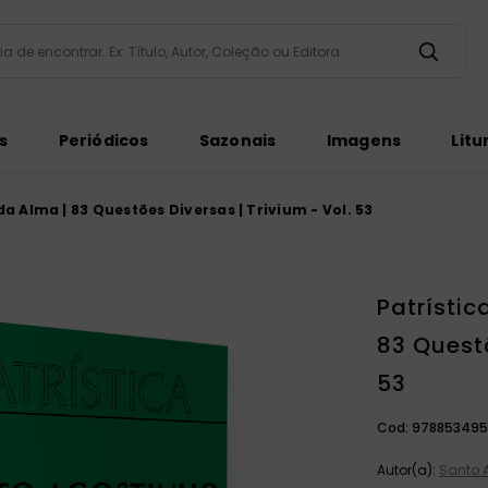
taria de encontrar. Ex: Título, Autor, Coleção ou Editora
ados
s
Periódicos
Sazonais
Imagens
Litu
da Alma | 83 Questões Diversas | Trivium - Vol. 53
Patrístic
ém
83 Questõ
53
Cod:
978853495
Autor(a):
Santo 