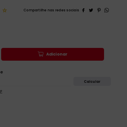
☆
Adicionar
EP