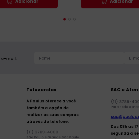
Adicionar
Adicionar
 e-mail.
Televendas
SAC e Ate
A Paulus oferece a você
(11) 3789-40
Para todo o Bras
também a opção de
realizar as suas compras
sac@paulus.
através do telefone:
Das 08h às 1
(11) 3789-4000
segunda a se
São Paulo e Grande São Paulo