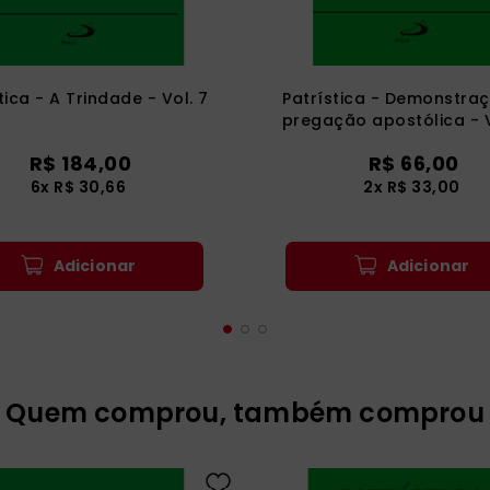
tica - A Trindade - Vol. 7
Patrística - Demonstra
pregação apostólica - V
R$
184
,
00
R$
66
,
00
6
x
R$
30
,
66
2
x
R$
33
,
00
Adicionar
Adicionar
Quem comprou, também comprou