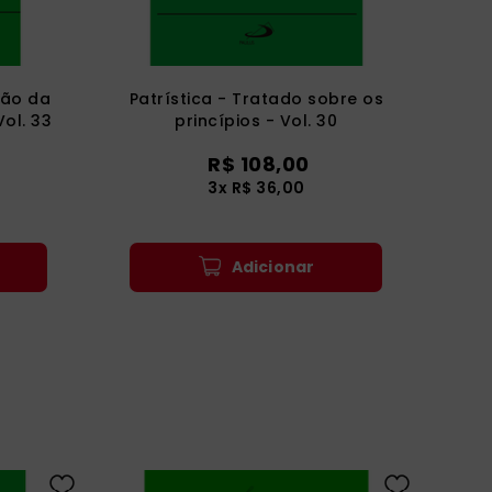
ção da
Patrística - Tratado sobre os
ol. 33
princípios - Vol. 30
R$
108
,
00
3
x
R$
36
,
00
Adicionar