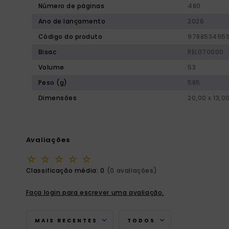
Número de páginas
480
Ano de lançamento
2026
Código do produto
9788534959
Bisac
REL070000
Volume
53
Peso (g)
585
Dimensões
20,00 x 13,0
Avaliações
☆
☆
☆
☆
☆
Classificação média: 0
(0 avaliações)
Faça login para escrever uma avaliação.
MAIS RECENTES
TODOS