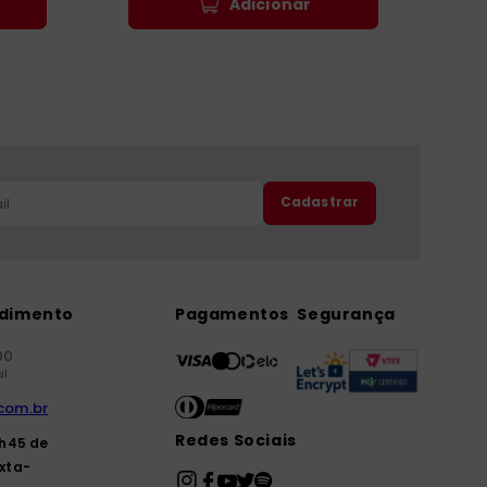
Adicionar
Cadastrar
ndimento
Pagamentos
Segurança
00
il
com.br
Redes Sociais
7h45 de
xta-