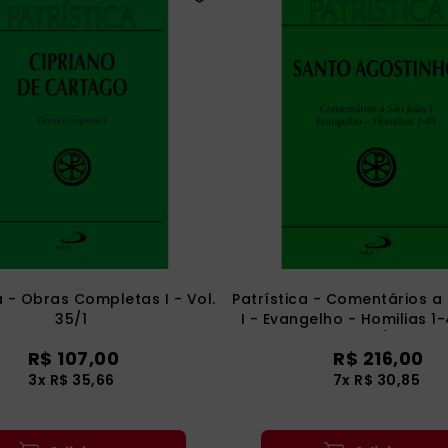
a - Obras Completas I - Vol.
Patrística - Comentários a
35/1
I - Evangelho - Homilias 1-
47/1
R$
107
,
00
R$
216
,
00
3
x
R$
35
,
66
7
x
R$
30
,
85