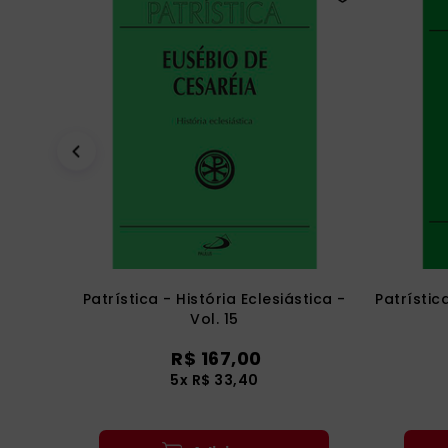
Patrística - História Eclesiástica -
Patrístic
Vol. 15
R$
167
,
00
5
x
R$
33
,
40