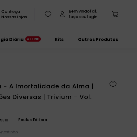
Conheça
Nossas lojas
rgia Diária
Kits
Outros Produtos
a - A Imortalidade da Alma |
es Diversas | Trivium - Vol.
Paulus Editora
9810
Agostinho