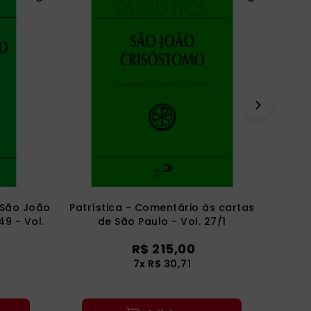
 São João
Patrística - Comentário às cartas
49 - Vol.
de São Paulo - Vol. 27/1
R$
215
,
00
7
x
R$
30
,
71