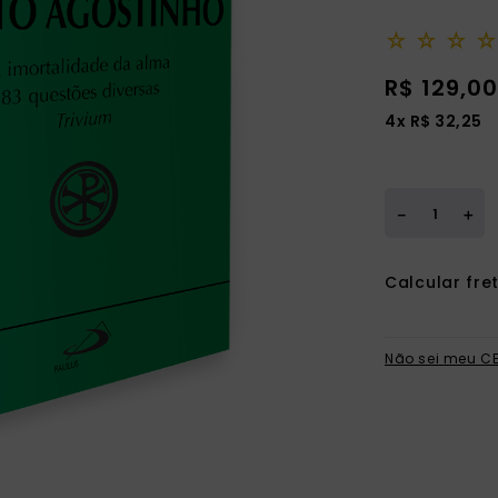
ia
☆
☆
☆
☆
R$
129
,
00
4
x
R$
32
,
25
＋
－
Não sei meu C