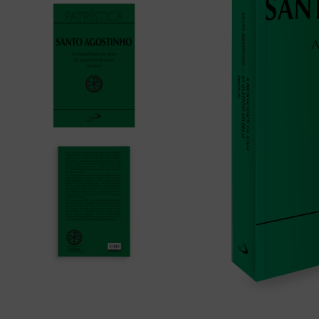
bíblia ave mar
10
º