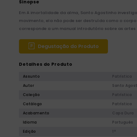
Em A imortalidade da alma, Santo Agostinho investig
movimento, ela não pode ser destruída como o corpo ma
corresponde a um manual introdutório sobre as artes li
Degustação do Produto
Detalhes do Produto
Assunto
Patrística
Autor
Santo Agos
Coleção
Patrística
Catálogo
Patrística
Acabamento
Capa Dura
Idioma
Português
Edição
1ª