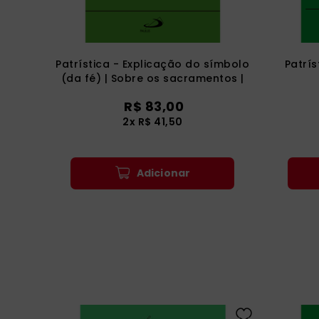
Patrística - Explicação do símbolo
Patrís
(da fé) | Sobre os sacramentos |
Sobre os mistérios | Sobre a
R$
83
,
00
penitência - Vol. 5
2
x
R$
41
,
50
Adicionar