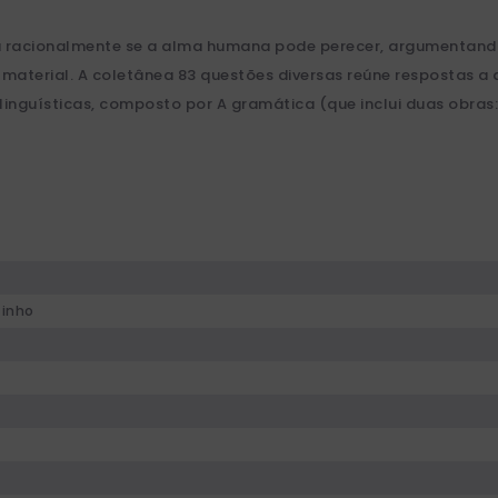
a racionalmente se a alma humana pode perecer, argumentando 
terial. A coletânea 83 questões diversas reúne respostas a dúv
nguísticas, composto por A gramática (que inclui duas obras: Ar
tinho