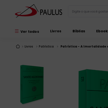
Digite o que você gos
Termos mais busc
Livros
Bíblias
Ebook
Ver todos
bíblia
1
º
liturgia
2
º
Livros
Patrística
Patrística - A Imortalidade 
são miguel
3
º
terço
4
º
bíblia jerusal
5
º
imagens
6
º
patristica
7
º
biblia pastoral
8
º
catequese
9
º