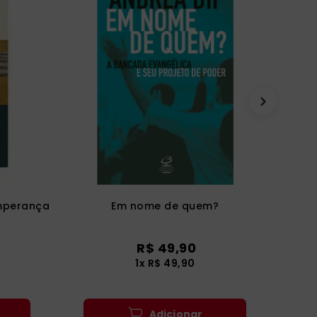
emperança
Em nome de quem?
R$
49
,
90
1
x
R$
49
,
90
Adicionar