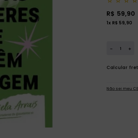
☆
☆
☆
☆
ia
R$
59
,
90
1
x
R$
59
,
90
＋
－
Não sei meu C