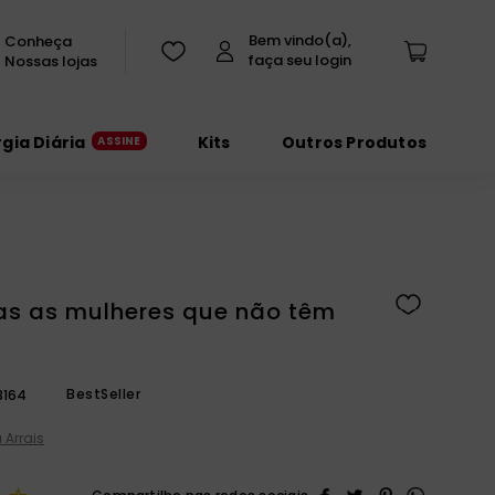
Conheça
Nossas lojas
rgia Diária
Kits
Outros Produtos
as as mulheres que não têm
BestSeller
3164
 Arrais