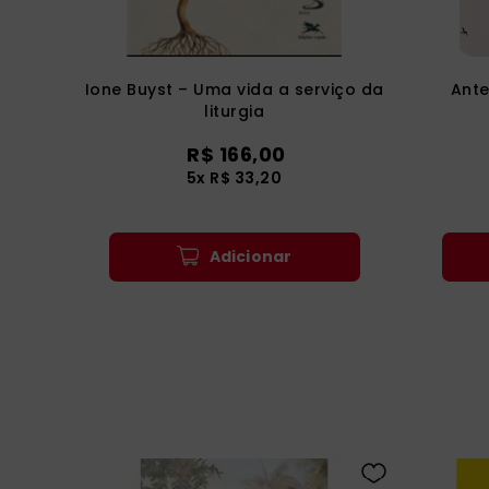
Ione Buyst – Uma vida a serviço da
Ante
liturgia
R$
166
,
00
5
x
R$
33
,
20
Adicionar