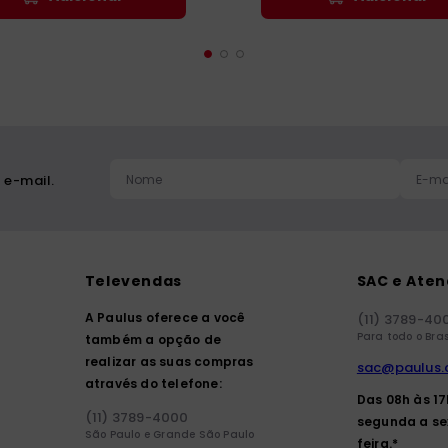
 e-mail.
Televendas
SAC e Ate
A Paulus oferece a você
(11) 3789-40
Para todo o Bras
também a opção de
realizar as suas compras
sac@paulus.
através do telefone:
Das 08h às 1
(11) 3789-4000
segunda a se
São Paulo e Grande São Paulo
feira.*