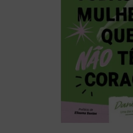
bíblia ave mar
10
º