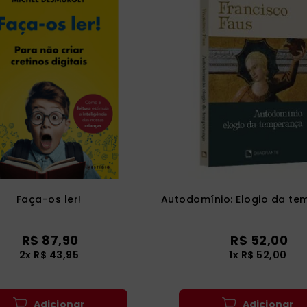
Faça-os ler!
Autodomínio: Elogio da t
R$
87
,
90
R$
52
,
00
2
x
R$
43
,
95
1
x
R$
52
,
00
Adicionar
Adicionar