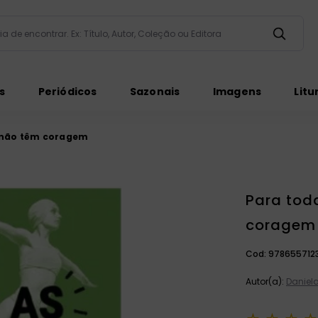
taria de encontrar. Ex: Título, Autor, Coleção ou Editora
ados
s
Periódicos
Sazonais
Imagens
Litu
 não têm coragem
Para tod
ém
coragem
Cod:
978655712
Autor(a):
Daniela