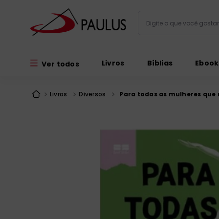
Digite o que você gos
Termos mais busc
Livros
Bíblias
Ebook
Ver todos
bíblia
1
º
liturgia
2
º
Livros
Diversos
Para todas as mulheres que
são miguel
3
º
terço
4
º
bíblia jerusal
5
º
imagens
6
º
biblia pastoral
7
º
patristica
8
º
catequese
9
º