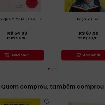
s Que O Cafe Esfrie - 2
Faça-os ler!
R$
54
,
90
R$
87
,
90
1
x
R$
54
,
90
2
x
R$
43
,
95
Adicionar
Adicionar
Quem comprou, também comprou