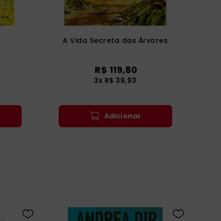
A Vida Secreta das Árvores
R$
119
,
80
3
x
R$
39
,
93
Adicionar