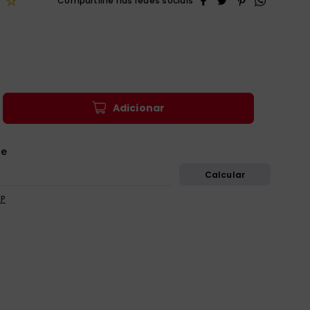
☆
Adicionar
EP