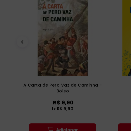
A Carta de Pero Vaz de Caminha -
Bolso
R$
9
,
90
1
x
R$
9
,
90
Adicionar