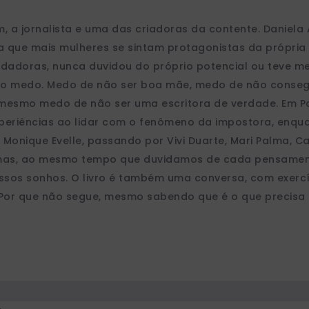
a jornalista e uma das criadoras da contente. Daniela 
que mais mulheres se sintam protagonistas da própria 
dadoras, nunca duvidou do próprio potencial ou teve med
do medo. Medo de não ser boa mãe, medo de não conseg
é mesmo medo de não ser uma escritora de verdade. Em 
 experiências ao lidar com o fenômeno da impostora, enqu
onique Evelle, passando por Vivi Duarte, Mari Palma, Ca
mas, ao mesmo tempo que duvidamos de cada pensamento
ossos sonhos. O livro é também uma conversa, com exercí
? Por que não segue, mesmo sabendo que é o que precis