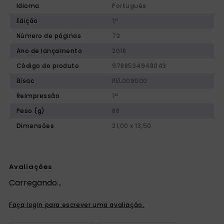
Idioma
Português
Edição
1ª
Número de páginas
72
Ano de lançamento
2018
Código do produto
9788534948043
Bisac
REL009000
Reimpressão
1ª
Peso (g)
88
Dimensões
21,00 x 13,50
Avaliações
Carregando…
Faça login para escrever uma avaliação.