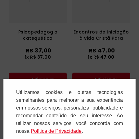
Psicopedagogia
Encontros de Iniciação
catequética
à vida Cristã Para
Adultos - Catequizando
R$
37
,
00
R$
47
,
00
1
x
R$
37
,
00
1
x
R$
47
,
00
Adicionar
Adicionar
Utilizamos cookies e outras tecnologias
semelhantes para melhorar a sua experiência
em nossos serviços, personalizar publicidade e
recomendar conteúdo de seu interesse. Ao
utilizar nossos serviços, você concorda com
Receba novidades
nossa
Polí­tica de Privacidade
.