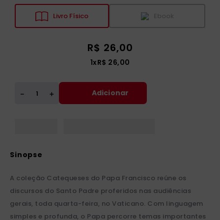
Livro Físico
Ebook
R$
26
,
00
1
x
R$
26
,
00
Adicionar
＋
－
A coleção Catequeses do Papa Francisco reúne os
discursos do Santo Padre proferidos nas audiências
gerais, toda quarta-feira, no Vaticano. Com linguagem
simples e profunda, o Papa percorre temas importantes