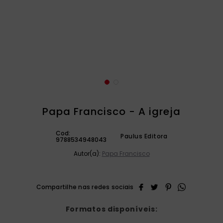
catequese
9
º
bíblia ave maria
10
º
Papa Francisco - A igreja
Cod:
Paulus Editora
9788534948043
Autor(a):
Papa Francisco
Formatos disponíveis: