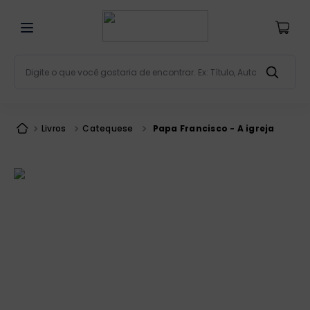
Digite o que você gostaria de encontrar. Ex: Título, Aut
Termos mais buscados
bíblia
1
º
Livros
Catequese
Papa Francisco - A igreja
liturgia
2
º
são miguel
3
º
terço
4
º
bíblia jerusalém
5
º
imagens
6
º
patristica
7
º
biblia pastoral
8
º