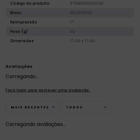
Código do produto
9786555628340
Bisac
REL000000
Reimpressão
1ª
Peso (g)
30
Dimensões
17,00 x 17,00
Avaliações
Carregando…
Faça login para escrever uma avaliação.
MAIS RECENTES
TODOS
Carregando avaliações…