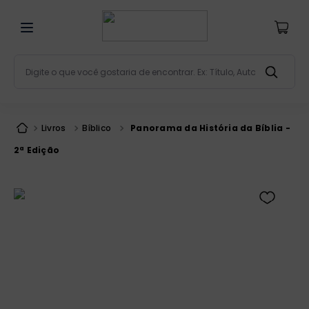
Digite o que você gostaria de encontrar. Ex: Título, Aut
Termos mais buscados
bíblia
1
º
Livros
Bíblico
Panorama da História da Bíblia -
liturgia
2
º
2ª Edição
são miguel
3
º
terço
4
º
bíblia jerusalém
5
º
imagens
6
º
biblia pastoral
7
º
patristica
8
º