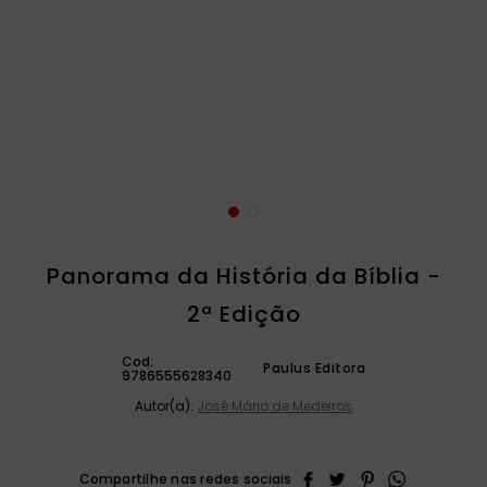
catequese
9
º
bíblia ave maria
10
º
Panorama da História da Bíblia -
2ª Edição
Cod:
Paulus Editora
9786555628340
Autor(a):
José Mário de Medeiros