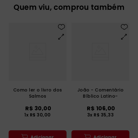
Quem viu, comprou também
Como ler o livro dos
João - Comentário
Salmos
Bíblico Latino-
americano
R$
30
,
00
R$
106
,
00
1
x
R$
30
,
00
3
x
R$
35
,
33
Adicionar
Adicionar