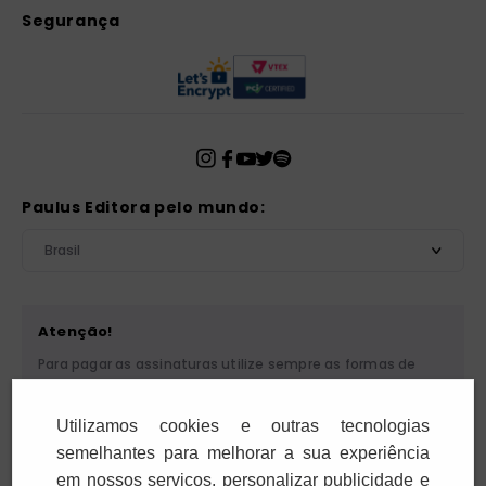
Segurança
Paulus Editora pelo mundo:
Brasil
Atenção!
Para pagar as assinaturas utilize sempre as formas de
pagamento disponibilizadas pela PAULUS. Nunca efetue
depósito ou transferência bancária em nome de terceiros
Utilizamos cookies e outras tecnologias
ou de pessoa física. Se você receber algum tipo de
cobrança suspeita, entre em contato conosco pelo
semelhantes para melhorar a sua experiência
telefone (11) 5087-3600 ou pelo e-mail
em nossos serviços, personalizar publicidade e