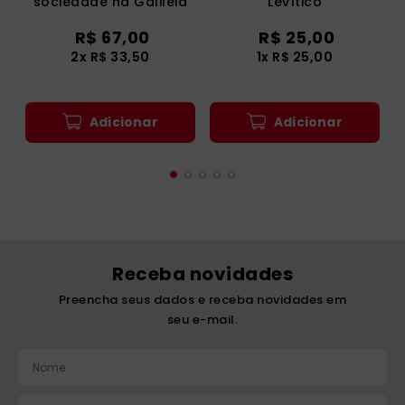
sociedade na Galiléia
Levítico
R$
67
,
00
R$
25
,
00
2
x
R$
33
,
50
1
x
R$
25
,
00
Adicionar
Adicionar
Receba novidades
Preencha seus dados e receba novidades em
seu e-mail.