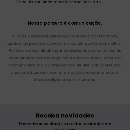
Tente Utilizar Sinônimos Do Termo Desejado.
catequese
9
º
bíblia ave maria
10
º
Nossa palavra é comunicação.
A PAULUS acredita que bons conteúdos transformam,
ajudam as pessoas a revelarem aquilo que têm de melhor.
Por isso, ao decidir abraçar a missão de usar os meios de
comunicação para evangelizar todos os povos, a PAULUS
também assumiu o compromisso de divulgar conteúdos
que contribuíssem com a formação moral, intelectual,
ética e religiosa do ser humano.
Receba novidades
Preencha seus dados e receba novidades em