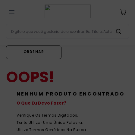
Digite o que você gostaria de encontrar. Ex: Título, Aut
Termos mais buscados
bíblia
1
º
liturgia
2
º
OOPS!
são miguel
3
º
terço
4
º
NENHUM PRODUTO ENCONTRADO
bíblia jerusalém
5
º
O Que Eu Devo Fazer?
imagens
6
º
Verifique Os Termos Digitados.
patristica
7
º
Tente Utilizar Uma Única Palavra.
biblia pastoral
8
º
Utilize Termos Genéricos Na Busca.