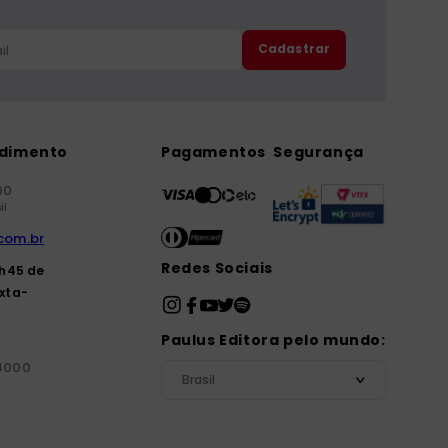
Cadastrar
ndimento
Pagamentos
Segurança
00
il
com.br
Redes Sociais
7h45 de
xta-
Paulus Editora pelo mundo:
-4000
Brasil