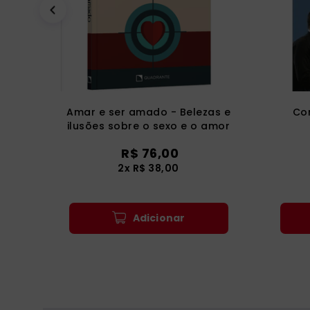
Amar e ser amado - Belezas e
Con
ilusões sobre o sexo e o amor
R$
76
,
00
2
x
R$
38
,
00
Adicionar