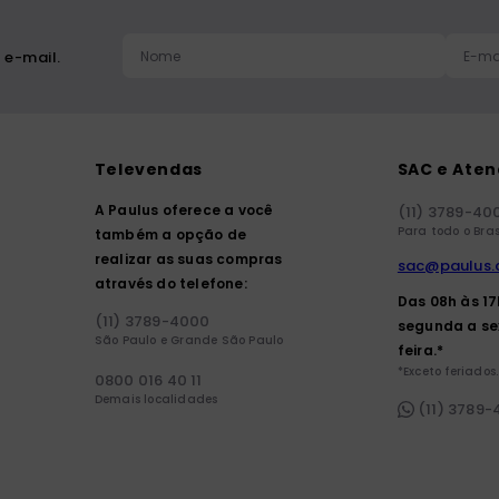
 e-mail.
Televendas
SAC e Ate
A Paulus oferece a você
(11) 3789-40
Para todo o Bras
também a opção de
realizar as suas compras
sac@paulus.
através do telefone:
Das 08h às 1
(11) 3789-4000
segunda a se
São Paulo e Grande São Paulo
feira.*
*Exceto feriados.
0800 016 40 11
Demais localidades
(11) 3789