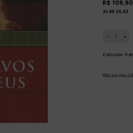
R$
109
,
90
ia
3
x
R$
36
,
63
＋
－
Não sei meu C