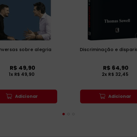
versas sobre alegria
Discriminação e dispar
R$
49
,
90
R$
64
,
90
1
x
R$
49
,
90
2
x
R$
32
,
45
Adicionar
Adicionar