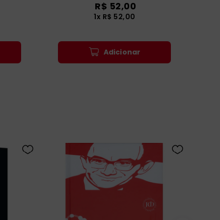
R$
52
,
00
1
x
R$
52
,
00
Adicionar