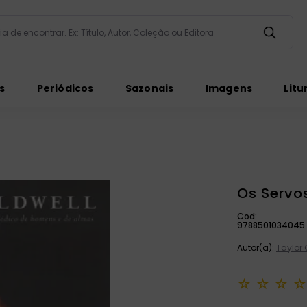
taria de encontrar. Ex: Título, Autor, Coleção ou Editora
ados
s
Periódicos
Sazonais
Imagens
Litu
Os Servo
ém
Cod:
9788501034045
Autor(a):
Taylor 
☆
☆
☆
☆