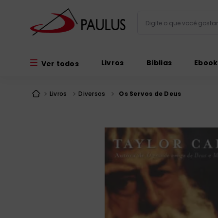
Digite o que você gos
Termos mais busc
Livros
Bíblias
Ebook
Ver todos
bíblia
1
º
liturgia
2
º
Livros
Diversos
Os Servos de Deus
são miguel
3
º
terço
4
º
bíblia jerusal
5
º
imagens
6
º
patristica
7
º
biblia pastoral
8
º
catequese
9
º