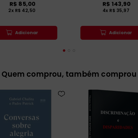
R$
85
,
00
R$
143
,
90
2
x
R$
42
,
50
4
x
R$
35
,
97
Adicionar
Adicionar
Quem comprou, também comprou