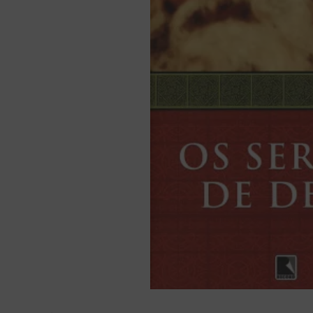
bíblia ave mar
10
º