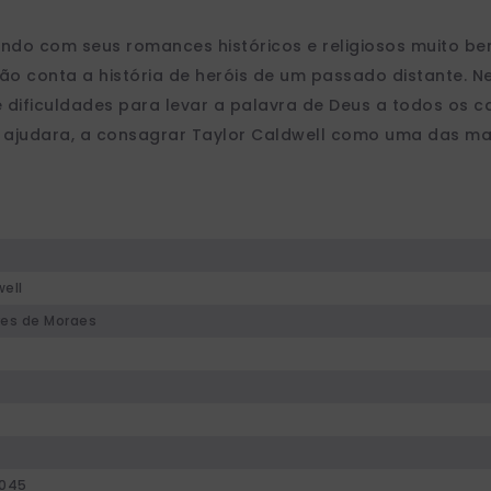
do com seus romances históricos e religiosos muito bem
não conta a história de heróis de um passado distante. 
 dificuldades para levar a palavra de Deus a todos os c
ajudara, a consagrar Taylor Caldwell como uma das maio
well
res de Moraes
4045