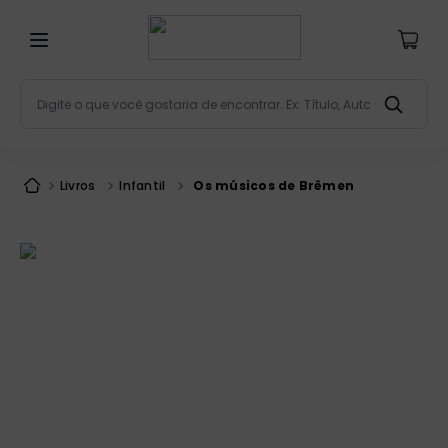
Digite o que você gostaria de encontrar. Ex: Título, Aut
Termos mais buscados
bíblia
1
º
Livros
Infantil
Os músicos de Brêmen
liturgia
2
º
são miguel
3
º
terço
4
º
bíblia jerusalém
5
º
imagens
6
º
patristica
7
º
biblia pastoral
8
º