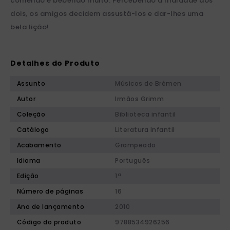
comendo e bebendo muito. Percebendo a maldade dos
dois, os amigos decidem assustá-los e dar-lhes uma
bela lição!
Detalhes do Produto
Assunto
Músicos de Brêmen
Autor
Irmãos Grimm
Coleção
Biblioteca infantil
Catálogo
Literatura Infantil
Acabamento
Grampeado
Idioma
Português
Edição
1ª
Número de páginas
16
Ano de lançamento
2010
Código do produto
9788534926256