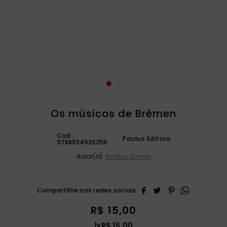
catequese
9
º
bíblia ave maria
10
º
Os músicos de Brêmen
Cod:
Paulus Editora
9788534926256
Autor(a):
Irmãos Grimm
R$
15
,
00
1
x
R$
15
,
00