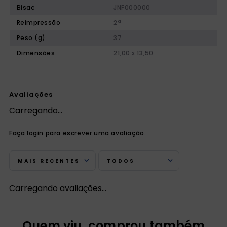
Bisac
JNF000000
Reimpressão
2ª
Peso (g)
37
Dimensões
21,00 x 13,50
Avaliações
Carregando…
Faça login para escrever uma avaliação.
MAIS RECENTES
TODOS
Carregando avaliações…
Quem viu, comprou também