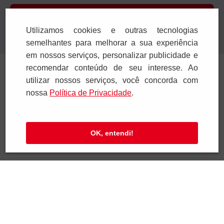
Cadastrar
Utilizamos cookies e outras tecnologias
Confira nossa Política de Privacidade.
semelhantes para melhorar a sua experiência
em nossos serviços, personalizar publicidade e
Institucional
recomendar conteúdo de seu interesse. Ao
utilizar nossos serviços, você concorda com
Ajuda e Suporte
nossa
Polí­tica de Privacidade
.
Televendas
OK, entendi!
SAC e Atendimento
Pagamentos
Segurança