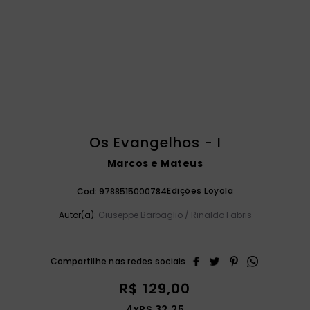
catequese
9
º
bíblia ave maria
10
º
Os Evangelhos - I
Marcos e Mateus
Edições Loyola
Cod:
9788515000784
Autor(a):
Giuseppe Barbaglio
/
Rinaldo Fabris
R$
129
,
00
4
x
R$
32
,
25