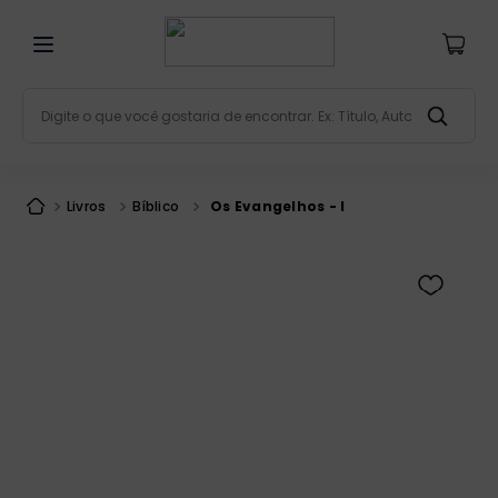
Digite o que você gostaria de encontrar. Ex: Título, Aut
Termos mais buscados
bíblia
1
º
Livros
Bíblico
Os Evangelhos - I
liturgia
2
º
são miguel
3
º
terço
4
º
bíblia jerusalém
5
º
imagens
6
º
patristica
7
º
biblia pastoral
8
º