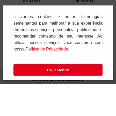
de Jesus
Números
R$
44
,
00
R$
21
,
00
1
x
R$
44
,
00
1
x
R$
21
,
00
Utilizamos cookies e outras tecnologias
semelhantes para melhorar a sua experiência
em nossos serviços, personalizar publicidade e
Adicionar
Adicionar
recomendar conteúdo de seu interesse. Ao
utilizar nossos serviços, você concorda com
nossa
Polí­tica de Privacidade
.
OK, entendi!
Receba novidades
Preencha seus dados e receba novidades em
seu e-mail.