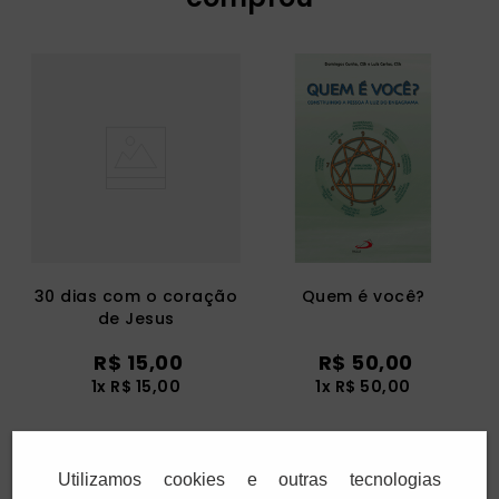
30 dias com o coração
Quem é você?
de Jesus
R$
15
,
00
R$
50
,
00
1
x
R$
15
,
00
1
x
R$
50
,
00
Adicionar
Adicionar
Utilizamos cookies e outras tecnologias