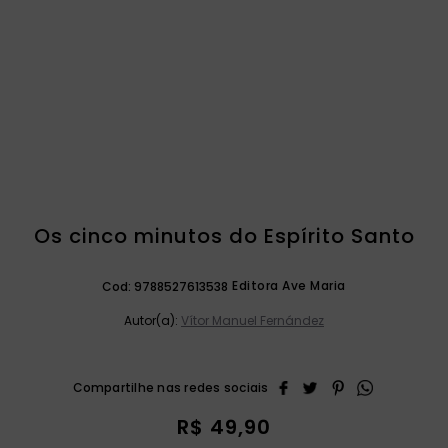
catequese
9
º
bíblia ave maria
10
º
Os cinco minutos do Espírito Santo
Editora Ave Maria
Cod:
9788527613538
Autor(a):
Vítor Manuel Fernández
R$
49
,
90