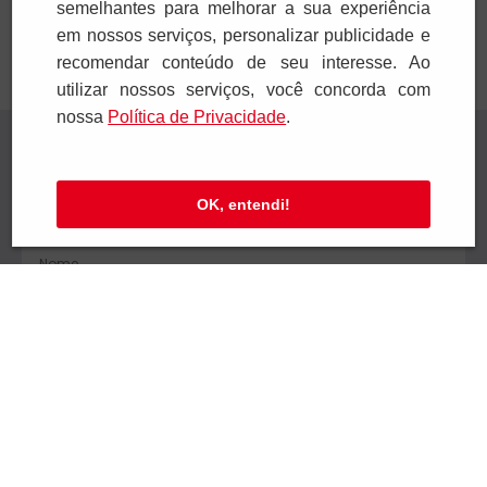
semelhantes para melhorar a sua experiência
em nossos serviços, personalizar publicidade e
recomendar conteúdo de seu interesse. Ao
utilizar nossos serviços, você concorda com
nossa
Polí­tica de Privacidade
.
Receba novidades
Preencha seus dados e receba novidades em
OK, entendi!
seu e-mail.
Cadastrar
Confira nossa Política de Privacidade.
Institucional