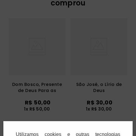
comprou
Dom Bosco, Presente
São José, o Lírio de
de Deus Para as
Deus
Juventudes
R$
50
,
00
R$
30
,
00
1
x
R$
50
,
00
1
x
R$
30
,
00
Adicionar
Adicionar
Utilizamos cookies e outras tecnologias