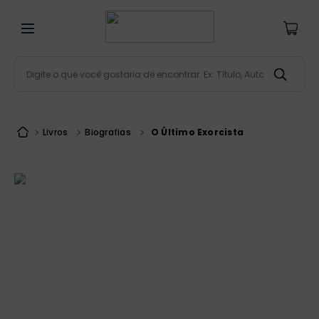
Digite o que você gostaria de encontrar. Ex: Título, Aut
Termos mais buscados
bíblia
1
º
Livros
Biografias
O Último Exorcista
liturgia
2
º
são miguel
3
º
terço
4
º
bíblia jerusalém
5
º
imagens
6
º
patristica
7
º
biblia pastoral
8
º