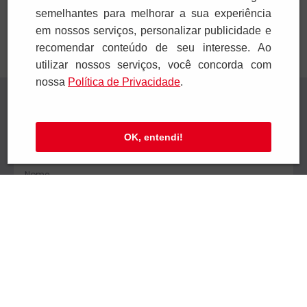
semelhantes para melhorar a sua experiência
em nossos serviços, personalizar publicidade e
recomendar conteúdo de seu interesse. Ao
utilizar nossos serviços, você concorda com
nossa
Polí­tica de Privacidade
.
Receba novidades
Preencha seus dados e receba novidades em
OK, entendi!
seu e-mail.
Cadastrar
Confira nossa Política de Privacidade.