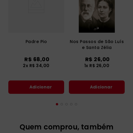
Padre Pio
Nos Passos de São Luís
e Santa Zélia
R$
68
,
00
R$
26
,
00
2
x
R$
34
,
00
1
x
R$
26
,
00
Adicionar
Adicionar
Quem comprou, também