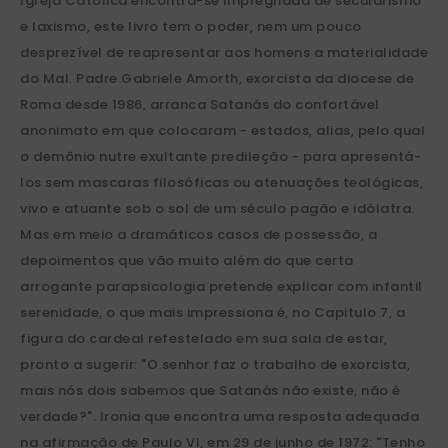
Igreja Católica encontra-se impregnada de secularismo
e laxismo, este livro tem o poder, nem um pouco
desprezível de reapresentar aos homens a materialidade
do Mal. Padre Gabriele Amorth, exorcista da diocese de
Roma desde 1986, arranca Satanás do confortável
anonimato em que colocaram - estados, alias, pelo qual
o demônio nutre exultante predileção - para apresentá-
los sem mascaras filosóficas ou atenuações teológicas,
vivo e atuante sob o sol de um século pagão e idólatra.
Mas em meio a dramáticos casos de possessão, a
depoimentos que vão muito além do que certa
arrogante parapsicologia pretende explicar com infantil
serenidade, o que mais impressiona é, no Capitulo 7, a
figura do cardeal refestelado em sua sala de estar,
pronto a sugerir: "O senhor faz o trabalho de exorcista,
mais nós dois sabemos que Satanás não existe, não é
verdade?". Ironia que encontra uma resposta adequada
na afirmação de Paulo Vl, em 29 de junho de 1972: "Tenho