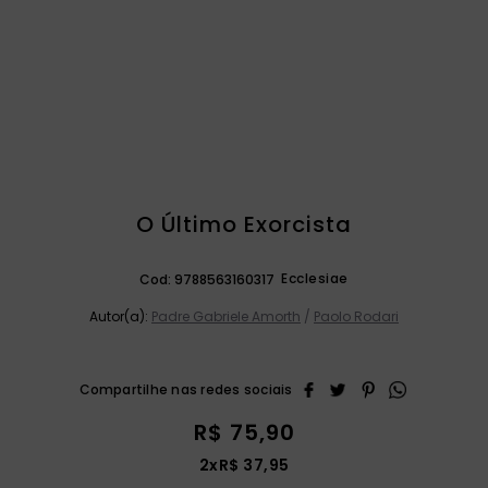
catequese
9
º
bíblia ave maria
10
º
O Último Exorcista
Ecclesiae
Cod:
9788563160317
Autor(a):
Padre Gabriele Amorth
/
Paolo Rodari
R$
75
,
90
2
x
R$
37
,
95