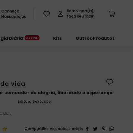
Conheça
Nossas lojas
rgia Diária
Kits
Outros Produtos
 da vida
or semeador de alegria, liberdade e esperança
Editora Sextante
o Cury
☆