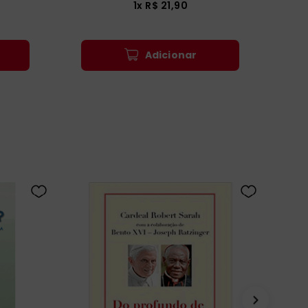
1
x
R$
21
,
90
Adicionar