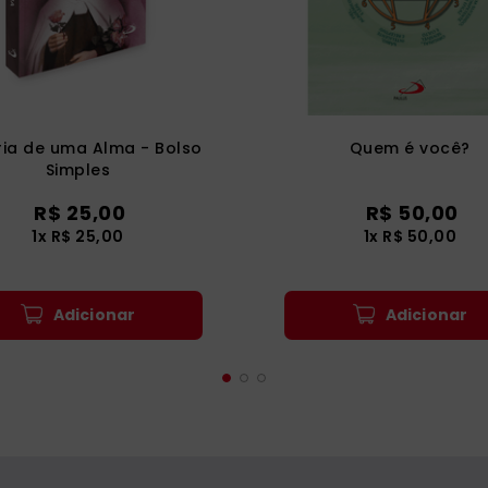
ria de uma Alma - Bolso
Quem é você?
Simples
R$
25
,
00
R$
50
,
00
1
x
R$
25
,
00
1
x
R$
50
,
00
Adicionar
Adicionar