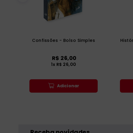
Confissões - Bolso Simples
Histó
R$
26
,
00
1
x
R$
26
,
00
Adicionar
Receba novidades