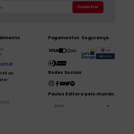
Cadastrar
ndimento
Pagamentos
Segurança
00
il
com.br
Redes Sociais
7h45 de
xta-
Paulus Editora pelo mundo:
-4000
Brasil