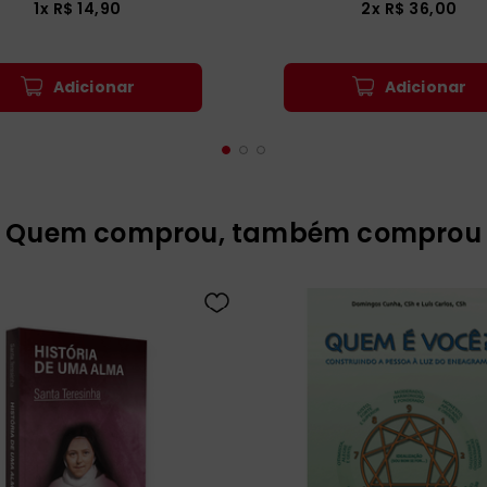
1
x
R$
14
,
90
2
x
R$
36
,
00
Adicionar
Adicionar
Quem comprou, também comprou