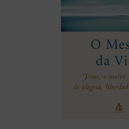
liturgia horas
10
º