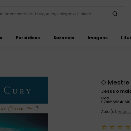
taria de encontrar. Ex: Título, Autor, Coleção ou Editora
ados
s
Periódicos
Sazonais
Imagens
Litu
O Mestre
Jesus o mai
ém
Cod:
9786555640519
Autor(a):
August
☆
☆
☆
☆