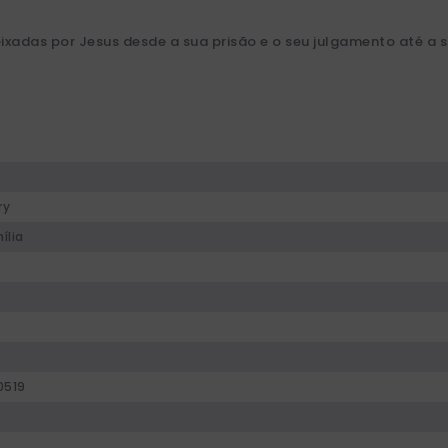
ixadas por Jesus desde a sua prisão e o seu julgamento até a
ry
ília
0519