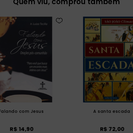
Quem viu, comprou também
Falando com Jesus
A santa escada
R$
14
,
90
R$
72
,
00