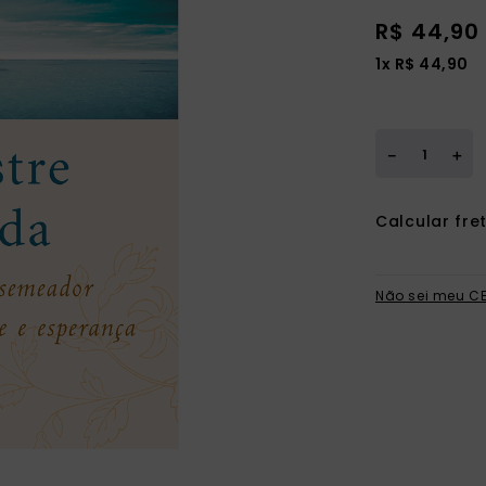
R$
44
,
90
1
x
R$
44
,
90
＋
－
Não sei meu C