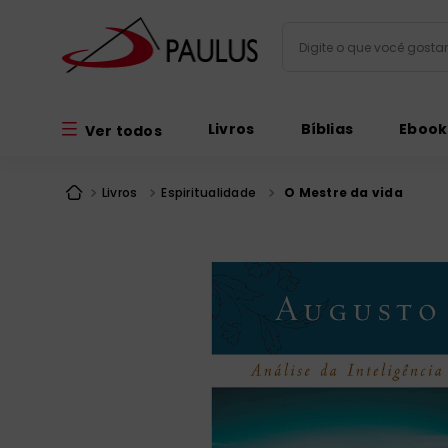
Digite o que você gos
Termos mais busc
Livros
Bíblias
Ebook
Ver todos
bíblia
1
º
liturgia
2
º
Livros
Espiritualidade
O Mestre da vida
são miguel
3
º
terço
4
º
imagens
5
º
bíblia jerusal
6
º
biblia pastoral
7
º
patristica
8
º
catequese
9
º