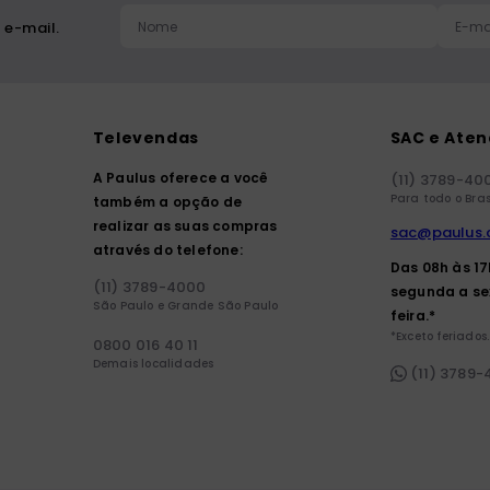
 e-mail.
Televendas
SAC e Ate
A Paulus oferece a você
(11) 3789-40
Para todo o Bras
também a opção de
realizar as suas compras
sac@paulus.
através do telefone:
Das 08h às 1
(11) 3789-4000
segunda a se
São Paulo e Grande São Paulo
feira.*
*Exceto feriados.
0800 016 40 11
Demais localidades
(11) 3789