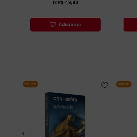
1
x
R$
49
,
90
Adicionar
BOLSO
BOLSO