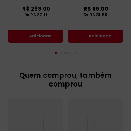
Liturgia da Palavra dos
R$
289
,
00
R$
95
,
00
Domingos e
Solenidades - Ano C
9
x
R$
32
,
11
3
x
R$
31
,
66
Adicionar
Adicionar
Quem comprou, também
comprou