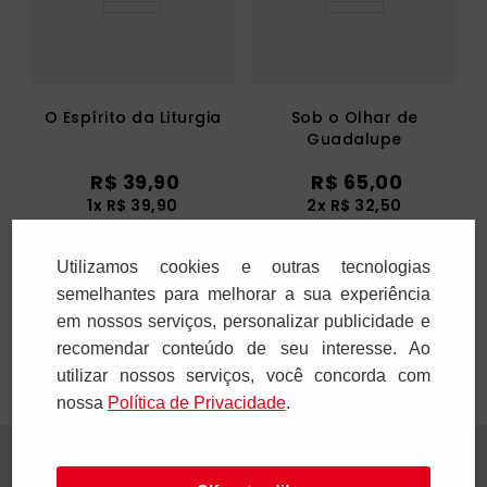
O Espírito da Liturgia
Sob o Olhar de
Guadalupe
R$
39
,
90
R$
65
,
00
1
x
R$
39
,
90
2
x
R$
32
,
50
Utilizamos cookies e outras tecnologias
Adicionar
Adicionar
semelhantes para melhorar a sua experiência
em nossos serviços, personalizar publicidade e
recomendar conteúdo de seu interesse. Ao
utilizar nossos serviços, você concorda com
nossa
Polí­tica de Privacidade
.
Receba novidades