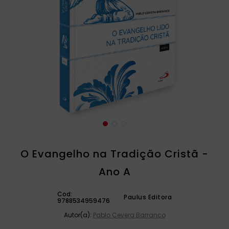
catequese
9
º
bíblia ave maria
10
º
O Evangelho na Tradição Cristã -
Ano A
Cod:
Paulus Editora
9788534959476
Autor(a):
Pablo Cevera Barranco