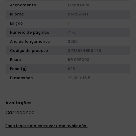
Acabamento
Capa Dura
Idioma
Português
Edição
1ª
Número de páginas
472
Ano de lançamento
2026
Código do produto
9788534959476
Bisac
REL055000
Peso (g)
885
Dimensões
23,00 x 15,5
Avaliações
Carregando…
Faça login para escrever uma avaliação.