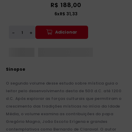
R$
188
,
00
6
x
R$
31
,
33
Adicionar
＋
－
O segundo volume desse estudo sobre mística guia o
leitor pelo desenvolvimento desta de 500 d.C. até 1200
d.C. Após explorar as forças culturais que permitiram o
crescimento das tradições místicas no início da Idade
Média, o volume examina as contribuições do papa
Gregório Magno, João Escoto Erígena e grandes
contemplativos como Bernardo de Claraval. O autor