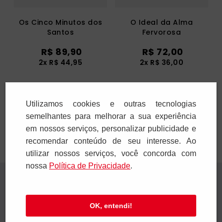
Os Cinco Minutos dos
O Ideal da Alma
Santos
Fervorosa
R$
89
,
90
R$
72
,
00
2
x
R$
44
,
95
2
x
R$
36
,
00
Adicionar
Adicionar
Utilizamos cookies e outras tecnologias
semelhantes para melhorar a sua experiência
em nossos serviços, personalizar publicidade e
recomendar conteúdo de seu interesse. Ao
utilizar nossos serviços, você concorda com
nossa
Polí­tica de Privacidade
.
Receba novidades
Preencha seus dados e receba novidades em
OK, entendi!
seu e-mail.