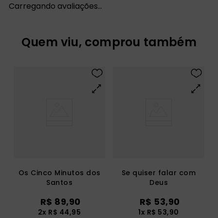
Carregando avaliações…
Quem viu, comprou também
Os Cinco Minutos dos
Se quiser falar com
Santos
Deus
R$
89
,
90
R$
53
,
90
2
x
R$
44
,
95
1
x
R$
53
,
90