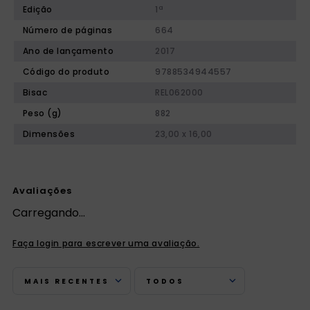
Edição
1ª
Número de páginas
664
Ano de lançamento
2017
Código do produto
9788534944557
Bisac
REL062000
Peso (g)
882
Dimensões
23,00 x 16,00
Avaliações
Carregando…
Faça login para escrever uma avaliação.
MAIS RECENTES
TODOS