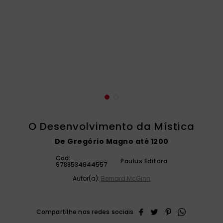
catequese
9
º
bíblia ave maria
10
º
O Desenvolvimento da Mística
De Gregório Magno até 1200
Cod:
Paulus Editora
9788534944557
Autor(a):
Bernard McGinn