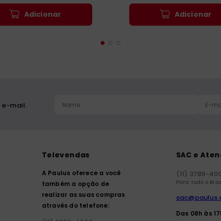
Adicionar
Adicionar
 e-mail.
Televendas
SAC e Ate
A Paulus oferece a você
(11) 3789-40
Para todo o Bras
também a opção de
realizar as suas compras
sac@paulus.
através do telefone:
Das 08h às 1