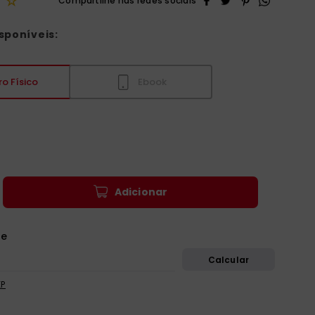
☆
sponíveis:
ro Físico
Ebook
Adicionar
EP