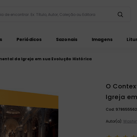
taria de encontrar. Ex: Título, Autor, Coleção ou Editora
ados
s
Periódicos
Sazonais
Imagens
Litu
ental da Igreja em sua Evolução Histórica
O Contex
ém
Igreja em
Cod:
978655562
Autor(a):
Washin