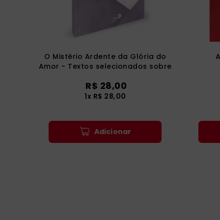
O Mistério Ardente da Glória do
A
Amor - Textos selecionados sobre
Eclesiologia, Mariologia e Estética
R$
28
,
00
1
x
R$
28
,
00
Adicionar