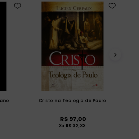
cano
Cristo na Teologia de Paulo
R$
97
,
00
3
x
R$
32
,
33