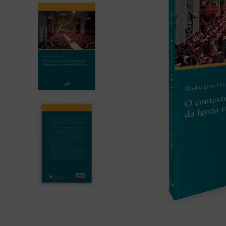
bíblia ave mar
10
º