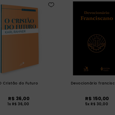
O Cristão do Futuro
Devocionário francis
R$
36
,
00
R$
150
,
00
1
x
R$
36
,
00
5
x
R$
30
,
00