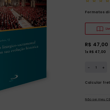
☆
☆
☆
☆
ia
Formatos di
Liv
R$
47
,
00
1
x
R$
47
,
00
＋
－
Não sei meu C