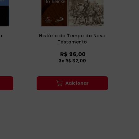
a
História do Tempo do Novo
Testamento
R$
96
,
00
3
x
R$
32
,
00
Adicionar