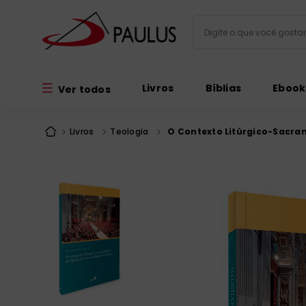
Digite o que você gos
Termos mais busc
Livros
Bíblias
Ebook
Ver todos
bíblia
1
º
liturgia
2
º
Livros
Teologia
O Contexto Litúrgico-Sacram
são miguel
3
º
terço
4
º
bíblia jerusal
5
º
imagens
6
º
biblia pastoral
7
º
patristica
8
º
catequese
9
º