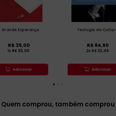
 Grande Esperança
Teologia da Cultur
R$
35
,
00
R$
64
,
90
1
x
R$
35
,
00
2
x
R$
32
,
45
Adicionar
Adicionar
Quem comprou, também comprou