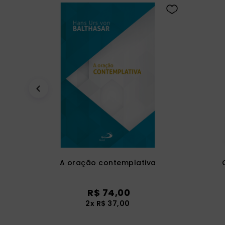
A oração contemplativa
R$
74
,
00
2
x
R$
37
,
00