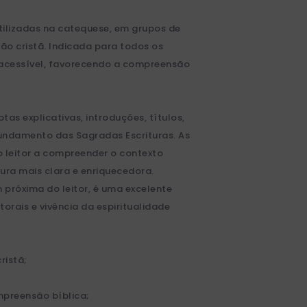
utilizadas na catequese, em grupos de
o cristã. Indicada para todos os
 acessível, favorecendo a compreensão
otas explicativas, introduções, títulos,
fundamento das Sagradas Escrituras. As
o leitor a compreender o contexto
tura mais clara e enriquecedora.
próxima do leitor, é uma excelente
orais e vivência da espiritualidade
ristã;
mpreensão bíblica;