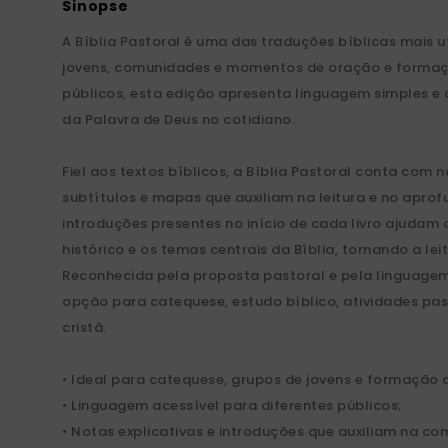
A Bíblia Pastoral é uma das traduções bíblicas mais 
jovens, comunidades e momentos de oração e formaçã
públicos, esta edição apresenta linguagem simples e
da Palavra de Deus no cotidiano.
Fiel aos textos bíblicos, a Bíblia Pastoral conta com n
subtítulos e mapas que auxiliam na leitura e no apro
introduções presentes no início de cada livro ajudam 
histórico e os temas centrais da Bíblia, tornando a lei
Reconhecida pela proposta pastoral e pela linguagem 
opção para catequese, estudo bíblico, atividades past
cristã.
• Ideal para catequese, grupos de jovens e formação c
• Linguagem acessível para diferentes públicos;
• Notas explicativas e introduções que auxiliam na co