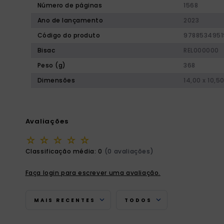
Número de páginas
1568
Ano de lançamento
2023
Código do produto
9788534951
Bisac
REL000000
Peso (g)
368
Dimensões
14,00 x 10,5
Avaliações
☆
☆
☆
☆
☆
Classificação média: 0
(0 avaliações)
Faça login para escrever uma avaliação.
MAIS RECENTES
TODOS