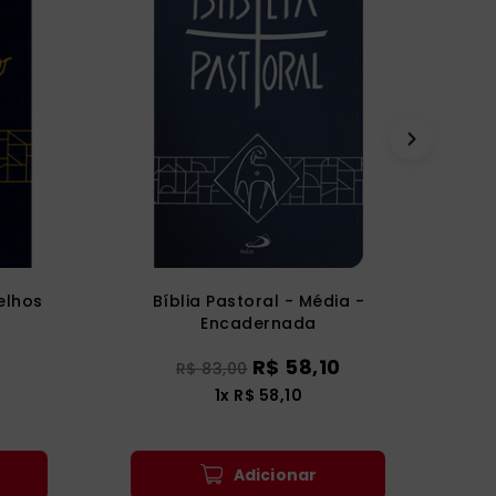
elhos
Bíblia Pastoral - Média -
Encadernada
R$
58
,
10
R$
83
,
00
1
x
R$
58
,
10
Adicionar