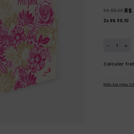
R$
R$
86
,
00
2
x
R$
30
,
10
＋
－
Não sei meu C