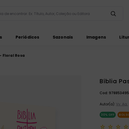
taria de encontrar. Ex: Título, Autor, Coleção ou Editora
ados
s
Periódicos
Sazonais
Imagens
Litu
- Floral Rosa
Bíblia Pa
ém
Cod:
978853495
Autor(a):
Vv. Aa.
30%
OFF
BOLS
☆
☆
☆
☆