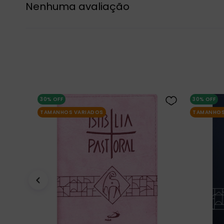
Nenhuma avaliação
30%
OFF
30%
OFF
TAMANHOS VARIADOS
TAMANHOS