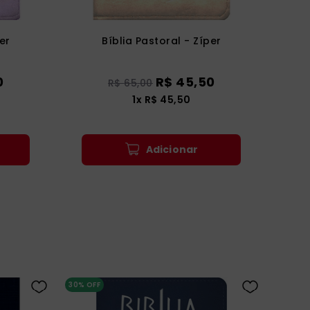
er
Bíblia Pastoral - Zíper
0
R$
45
,
50
R$
65
,
00
1
x
R$
45
,
50
Adicionar
30%
OFF