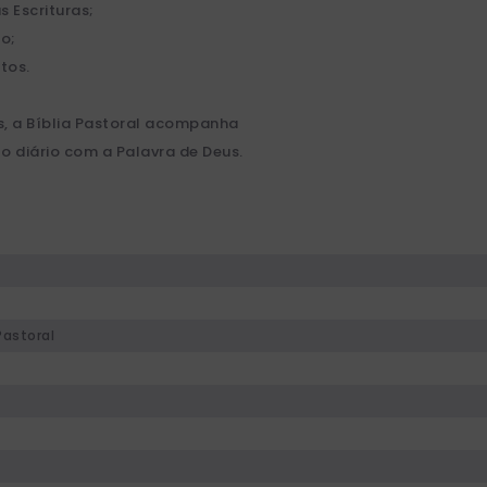
s Escrituras;
o;
tos.
, a Bíblia Pastoral acompanha
 diário com a Palavra de Deus.
Pastoral