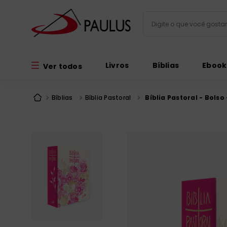
Digite o que você gos
Termos mais busc
Livros
Bíblias
Ebook
Ver todos
bíblia
1
º
liturgia
2
º
Bíblias
Bíblia Pastoral
Bíblia Pastoral - Bolso 
são miguel
3
º
terço
4
º
imagens
5
º
bíblia jerusal
6
º
biblia pastoral
7
º
patristica
8
º
catequese
9
º