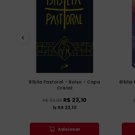
Bíblia Pastoral - Bolso - Capa
Bíblia
Cristal
R$
23
,
10
R$
33
,
00
1
x
R$
23
,
10
Adicionar