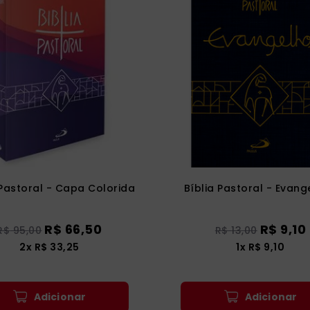
 Pastoral - Capa Colorida
Bíblia Pastoral - Evang
R$
66
,
50
R$
9
,
10
R$
95
,
00
R$
13
,
00
2
x
R$
33
,
25
1
x
R$
9
,
10
Adicionar
Adicionar