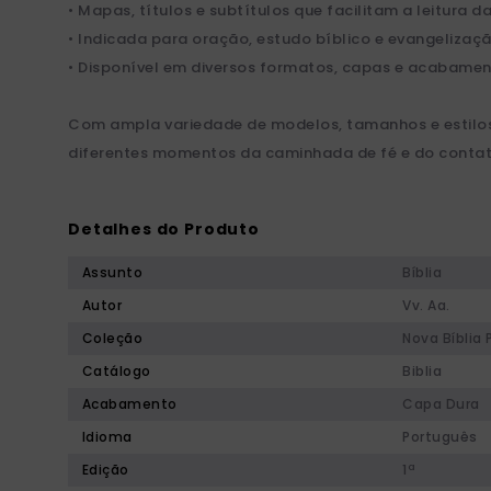
• Mapas, títulos e subtítulos que facilitam a leitura da
• Indicada para oração, estudo bíblico e evangelizaçã
• Disponível em diversos formatos, capas e acabamen
Com ampla variedade de modelos, tamanhos e estilos
diferentes momentos da caminhada de fé e do contato
Detalhes do Produto
Assunto
Bíblia
Autor
Vv. Aa.
Coleção
Nova Bíblia 
Catálogo
Biblia
Acabamento
Capa Dura
Idioma
Português
Edição
1ª