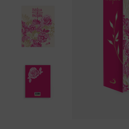
liturgia horas
10
º