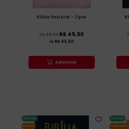
Bíblia Pastoral - Zíper
B
R$
45
,
50
R$
65
,
00
1
x
R$
45
,
50
Adicionar
30%
OFF
30%
OFF
BOLSO
TAMANHOS