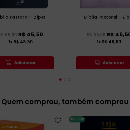
íblia Pastoral - Zíper
Bíblia Pastoral - Zíp
R$
45
,
50
R$
45
,
5
R$
65
,
00
R$
65
,
00
1
x
R$
45
,
50
1
x
R$
45
,
50
Adicionar
Adicionar
Quem comprou, também comprou
30%
OFF
 VARIADOS