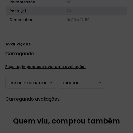
Reimpressão
5ª
Peso (g)
73
Dimensões
18,00 x 12,50
Avaliações
Carregando…
Faça login para escrever uma avaliação.
MAIS RECENTES
TODOS
Carregando avaliações…
Quem viu, comprou também