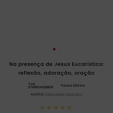
catequese
9
º
bíblia ave maria
10
º
Na presença de Jesus Eucarístico:
reflexão, adoração, oração
Cod:
Paulus Editora
9788534928809
Autor(a):
Fábio Gleiser Vieira Silva
☆
☆
☆
☆
☆