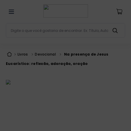
Digite o que você gostaria de encontrar. Ex: Título, Aut
Termos mais buscados
bíblia
1
º
Livros
Devocional
Na presença de Jesus
liturgia
2
º
Eucarístico: reflexão, adoração, oração
são miguel
3
º
terço
4
º
bíblia jerusalém
5
º
imagens
6
º
patristica
7
º
biblia pastoral
8
º