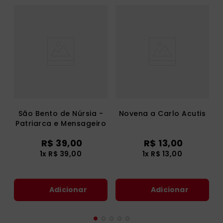
São Bento de Núrsia -
Novena a Carlo Acutis
Patriarca e Mensageiro
da Paz
R$
39
,
00
R$
13
,
00
1
x
R$
39
,
00
1
x
R$
13
,
00
Adicionar
Adicionar