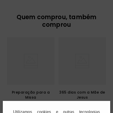
Quem comprou, também
comprou
Preparação para a
365 dias com a Mãe de
Missa
Jesus
R$
14
,
00
R$
20
,
00
Utilizamos cookies e outras tecnologias
1
x
R$
14
,
00
1
x
R$
20
,
00