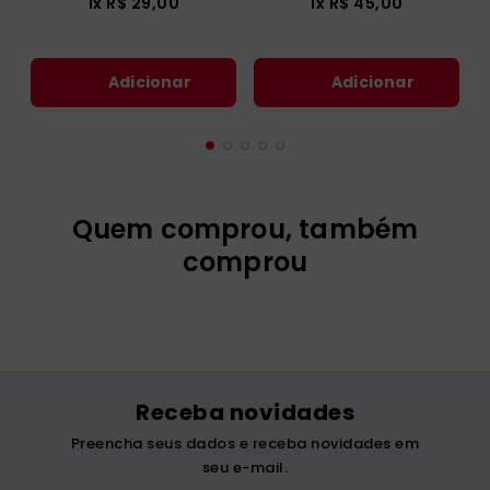
Nossa Vida com Jesus
Youcat: Curso sobre a
- Vol. 2
fé
R$
29
,
00
R$
45
,
00
1
x
R$
29
,
00
1
x
R$
45
,
00
Adicionar
Adicionar
Quem comprou, também
comprou