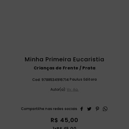
catequese
9
º
bíblia ave maria
10
º
Minha Primeira Eucaristia
Crianças de Frente / Prata
Paulus Editora
Cod:
9788534916714
Autor(a):
Vv. Aa.
R$
45
,
00
1
x
R$
45
,
00