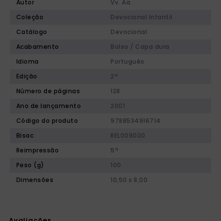
Autor
Vv. Aa.
Coleção
Devocional Infantil
Catálogo
Devocional
Acabamento
Bolso / Capa dura
Idioma
Português
Edição
2ª
Número de páginas
128
Ano de lançamento
2001
Código do produto
9788534916714
Bisac
REL009000
Reimpressão
5ª
Peso (g)
100
Dimensões
10,50 x 8,00
Avaliações