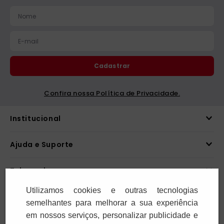
As Virtudes Explicadas
Perseverar na Oração
às Crianças
R$
25
,
00
R$
24
,
00
1
x
R$
25
,
00
1
x
R$
24
,
00
Adicionar
Adicionar
Utilizamos cookies e outras tecnologias
semelhantes para melhorar a sua experiência
em nossos serviços, personalizar publicidade e