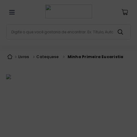
Digite o que você gostaria de encontrar. Ex: Título, Aut
Termos mais buscados
bíblia
1
º
Livros
Catequese
Minha Primeira Eucaristia
liturgia
2
º
são miguel
3
º
terço
4
º
bíblia jerusalém
5
º
imagens
6
º
patristica
7
º
biblia pastoral
8
º