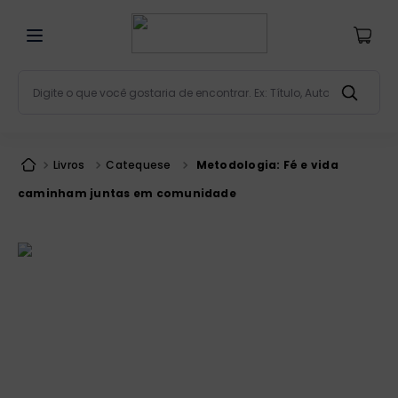
Digite o que você gostaria de encontrar. Ex: Título, Aut
Termos mais buscados
bíblia
1
º
Livros
Catequese
Metodologia: Fé e vida
liturgia
2
º
caminham juntas em comunidade
são miguel
3
º
terço
4
º
bíblia jerusalém
5
º
imagens
6
º
patristica
7
º
biblia pastoral
8
º