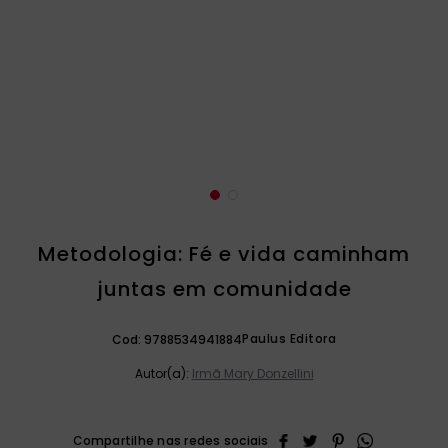
catequese
9
º
bíblia ave maria
10
º
Metodologia: Fé e vida caminham
juntas em comunidade
Paulus Editora
Cod:
9788534941884
Autor(a):
Irmã Mary Donzellini