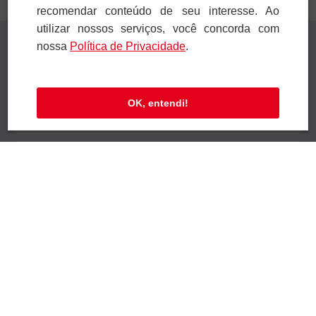
recomendar conteúdo de seu interesse. Ao
utilizar nossos serviços, você concorda com
Receba novidades
nossa
Polí­tica de Privacidade
.
Preencha seus dados e receba novidades em
seu e-mail.
OK, entendi!
Cadastrar
Confira nossa Política de Privacidade.
Institucional
Ajuda e Suporte