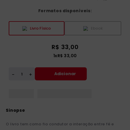
Formatos disponíveis:
Livro Físico
Ebook
R$
33
,
00
1
x
R$
33
,
00
Adicionar
＋
－
O livro tem como fio condutor a interação entre fé e