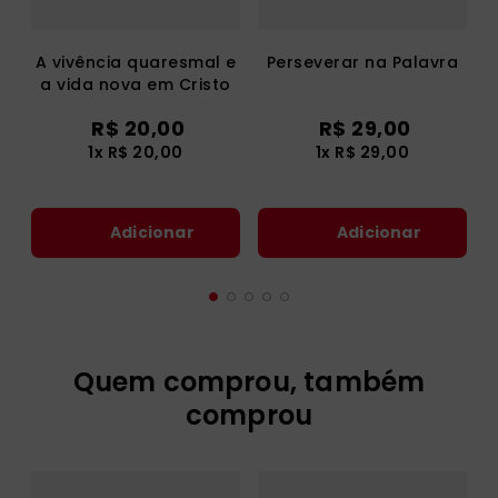
A vivência quaresmal e
Perseverar na Palavra
a vida nova em Cristo
R$
20
,
00
R$
29
,
00
1
x
R$
20
,
00
1
x
R$
29
,
00
Adicionar
Adicionar
Quem comprou, também
comprou