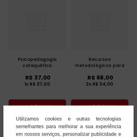
Psicopedagogia
Recursos
catequética
metodológicos para
contação de histórias
R$
37
,
00
R$
68
,
00
Bíblicas na catequese
infantil
1
x
R$
37
,
00
2
x
R$
34
,
00
Adicionar
Adicionar
Utilizamos cookies e outras tecnologias
semelhantes para melhorar a sua experiência
em nossos serviços, personalizar publicidade e