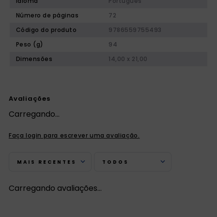
Idioma
Português
Número de páginas
72
Código do produto
9786559755493
Peso (g)
94
Dimensões
14,00 x 21,00
Avaliações
Carregando…
Faça login para escrever uma avaliação.
MAIS RECENTES
TODOS
Carregando avaliações…