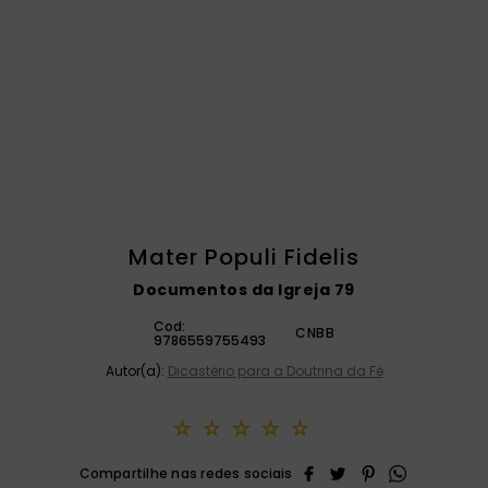
catequese
9
º
bíblia ave maria
10
º
Mater Populi Fidelis
Documentos da Igreja 79
Cod:
CNBB
9786559755493
Autor(a):
Dicastério para a Doutrina da Fé
☆
☆
☆
☆
☆