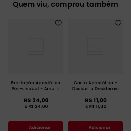
Quem viu, comprou também
Exortação Apostólica
Carta Apostólica -
Pós-sinodal - Amoris
Desiderio Desideravi
Laetitia
R$
24
,
00
R$
11
,
00
1
x
R$
24
,
00
1
x
R$
11
,
00
Adicionar
Adicionar