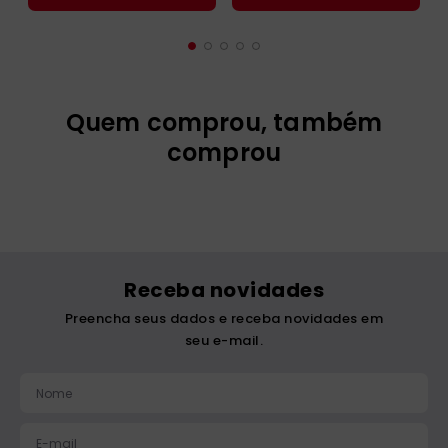
Quem comprou, também
comprou
Rerum Novarum
Exortação Apostólica -
Dilexi Te
R$
14
,
00
R$
23
,
00
1
x
R$
14
,
00
1
x
R$
23
,
00
Adicionar
Adicionar