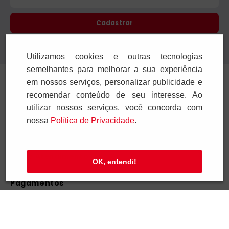
Utilizamos cookies e outras tecnologias
Receba novidades
semelhantes para melhorar a sua experiência
Preencha seus dados e receba novidades em
em nossos serviços, personalizar publicidade e
seu e-mail.
recomendar conteúdo de seu interesse. Ao
utilizar nossos serviços, você concorda com
nossa
Polí­tica de Privacidade
.
OK, entendi!
Cadastrar
Confira nossa Política de Privacidade.
Institucional